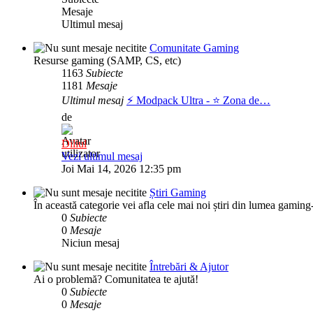
Mesaje
Ultimul mesaj
Comunitate Gaming
Resurse gaming (SAMP, CS, etc)
1163
Subiecte
1181
Mesaje
Ultimul mesaj
⚡️ Modpack Ultra - ⭐️ Zona de…
de
Diliul
Vezi ultimul mesaj
Joi Mai 14, 2026 12:35 pm
Știri Gaming
În această categorie vei afla cele mai noi știri din lumea gaming-
0
Subiecte
0
Mesaje
Niciun mesaj
Întrebări & Ajutor
Ai o problemă? Comunitatea te ajută!
0
Subiecte
0
Mesaje