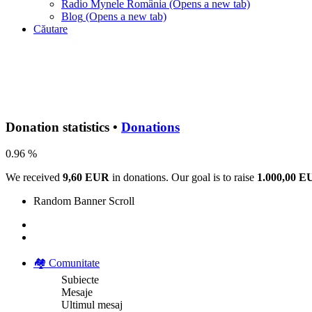
Radio Mynele România
(Opens a new tab)
Blog
(Opens a new tab)
Căutare
Donation statistics •
Donations
0.96 %
We received
9,60 EUR
in donations. Our goal is to raise
1.000,00 
Random Banner Scroll
🏘️ Comunitate
Subiecte
Mesaje
Ultimul mesaj