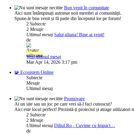
Bun venit în comunitate
Aici sunt întâmpinați automat noii membri ai comunității.
Spune-le bun venit și fă parte din începutul lor pe forum!
2
Subiecte
2
Mesaje
Ultimul mesaj
Salut,uliana! Bine ai venit!
de
DiliuBot
Vezi ultimul mesaj
Mar Apr 14, 2026 3:17 pm
🧩 Ecosistem Online
Subiecte
Mesaje
Ultimul mesaj
Promovare
Ai un site sau un joc pe care vrei să-l faci cunoscut?
Aici este locul perfect! Prezintă-ți proiectul și atrage utilizatori 
2
Subiecte
2
Mesaje
Ultimul mesaj
Diliul.Ro - Cuvinte cu Impact…
de