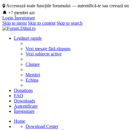
🔒 Accesează toate funcțiile forumului — autentifică-te sau creează un
🔔 +7 membri azi
Login
Înregistrare
Skip to menu
Skip to content
Skip to search
Legături rapide
Vezi mesaje fără răspuns
Vezi subiecte active
Căutare
Membri
Echipa
Donations
FAQ
Downloads
Autentificare
Înregistrare
Home
Download Center