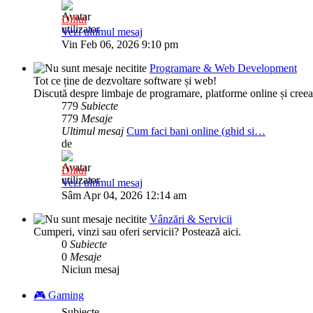
Diliul
Vezi ultimul mesaj
Vin Feb 06, 2026 9:10 pm
Programare & Web Development
Tot ce ține de dezvoltare software și web!
Discută despre limbaje de programare, platforme online și cree
779
Subiecte
779
Mesaje
Ultimul mesaj
Cum faci bani online (ghid si…
de
Diliul
Vezi ultimul mesaj
Sâm Apr 04, 2026 12:14 am
Vânzări & Servicii
Cumperi, vinzi sau oferi servicii? Postează aici.
0
Subiecte
0
Mesaje
Niciun mesaj
🎮 Gaming
Subiecte