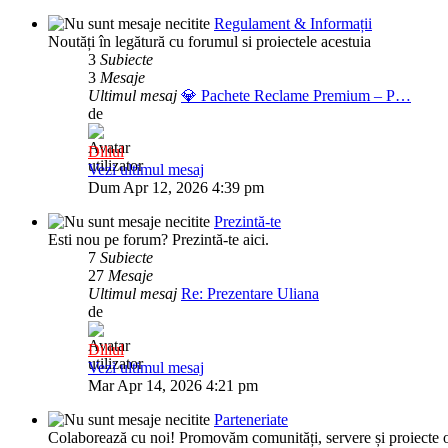
Regulament & Informații
Noutăți în legătură cu forumul si proiectele acestuia
3
Subiecte
3
Mesaje
Ultimul mesaj
💎 Pachete Reclame Premium – P…
de
Diliul
Vezi ultimul mesaj
Dum Apr 12, 2026 4:39 pm
Prezintă-te
Esti nou pe forum? Prezintă-te aici.
7
Subiecte
27
Mesaje
Ultimul mesaj
Re: Prezentare Uliana
de
Diliul
Vezi ultimul mesaj
Mar Apr 14, 2026 4:21 pm
Parteneriate
Colaborează cu noi! Promovăm comunități, servere și proiecte o