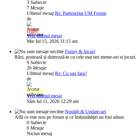
3
Subiecte
7
Mesaje
Ultimul mesaj
Re: Parteneriat UM Forum
de
Diliul
Vezi ultimul mesaj
Mie Iul 15, 2026 11:15 am
Funny & Jocuri
Râzi, postează și distrează-te cu cele mai tari meme-uri si jocuri
9
Subiecte
26
Mesaje
Ultimul mesaj
Re: Cu sau fara?
de
Survivor
Vezi ultimul mesaj
Sâm Iul 11, 2026 12:29 am
Noutăți & Update-uri
Află ce este nou pe forum și ce îmbunătățiri au fost aduse.
0
Subiecte
0
Mesaje
Niciun mesaj