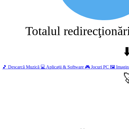
Totalul redirecţionăr
⬇
🎵
Descarcă Muzică
💻
Aplicații & Software
🎮
Jocuri PC
🖼️
Imagin
