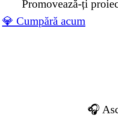
Promovează-ți proiectu
💎 Cumpără acum
🎧 Asc