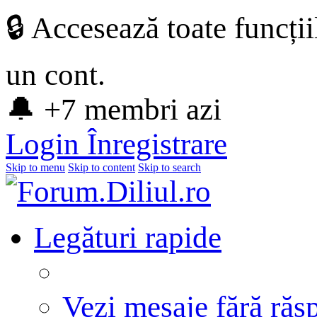
🔒 Accesează toate funcți
un cont.
🔔 +7 membri azi
Login
Înregistrare
Skip to menu
Skip to content
Skip to search
Legături rapide
Vezi mesaje fără răs