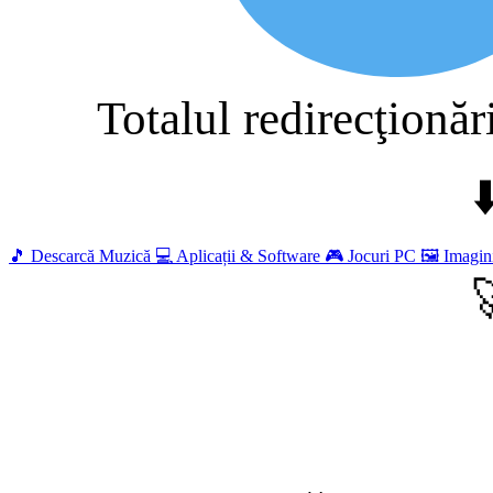
Totalul redirecţionăr
⬇
🎵
Descarcă Muzică
💻
Aplicații & Software
🎮
Jocuri PC
🖼️
Imagin
