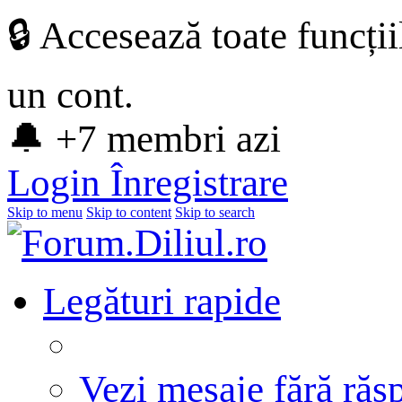
🔒 Accesează toate funcți
un cont.
🔔 +7 membri azi
Login
Înregistrare
Skip to menu
Skip to content
Skip to search
Legături rapide
Vezi mesaje fără răs