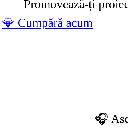
Promovează-ți proiectu
💎 Cumpără acum
🎧 Asc