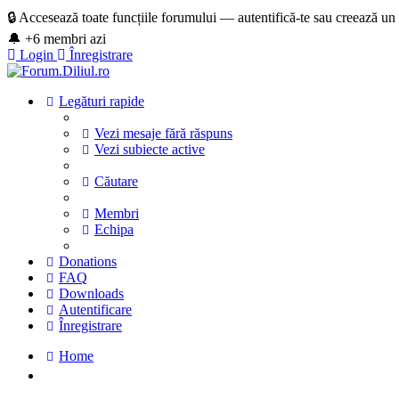
🔒 Accesează toate funcțiile forumului — autentifică-te sau creează un
🔔 +6 membri azi
Login
Înregistrare
Legături rapide
Vezi mesaje fără răspuns
Vezi subiecte active
Căutare
Membri
Echipa
Donations
FAQ
Downloads
Autentificare
Înregistrare
Home