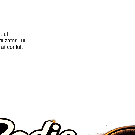
ului
lizatorului,
rat contul.