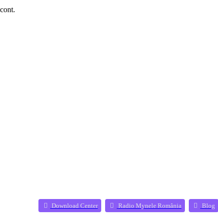
 cont.
(Opens a new 
(
Download Center
Radio Mynele România
Blog