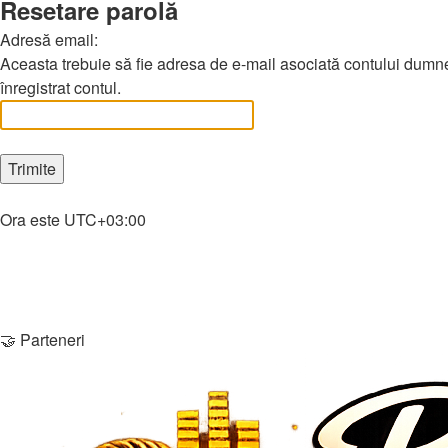
Resetare parolă
Adresă email:
Aceasta trebuie să fie adresa de e-mail asociată contului dumnea
înregistrat contul.
Home
Ora este
UTC+03:00
Şterge cookie-urile
Membri
Echipa
Contactează-ne
🤝 Parteneri