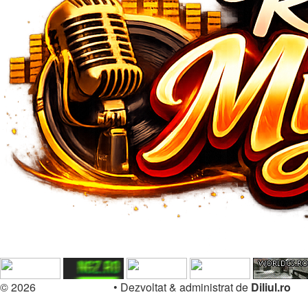
© 2026
Forum.Diliul.ro
•
Dezvoltat & administrat de
Diliul.ro