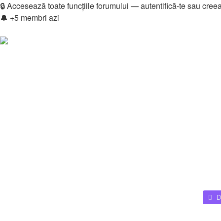
🔒 Accesează toate funcțiile forumului — autentifică-te sau cree
🔔 +5 membri azi
Login
Înregistrare
Legături rapide
Vezi mesaje fără răspuns
Vezi subiecte active
Căutare
Membri
Echipa
Donations
FAQ
Downloads
Autentificare
Înregistrare
Home
D
Căutare