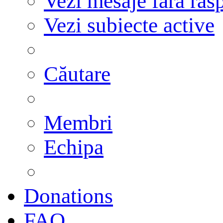
Vezi mesaje fără răs
Vezi subiecte active
Căutare
Membri
Echipa
Donations
FAQ