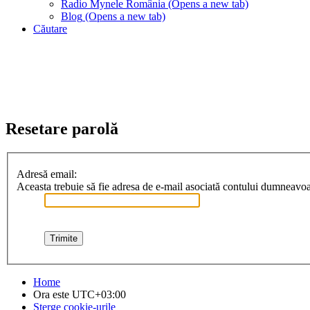
Radio Mynele România
(Opens a new tab)
Blog
(Opens a new tab)
Căutare
Resetare parolă
Adresă email:
Aceasta trebuie să fie adresa de e-mail asociată contului dumneavoast
Home
Ora este
UTC+03:00
Şterge cookie-urile