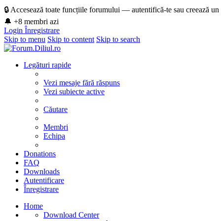
🔒 Accesează toate funcțiile forumului — autentifică-te sau creează un
🔔 +8 membri azi
Login
Înregistrare
Skip to menu
Skip to content
Skip to search
Legături rapide
Vezi mesaje fără răspuns
Vezi subiecte active
Căutare
Membri
Echipa
Donations
FAQ
Downloads
Autentificare
Înregistrare
Home
Download Center