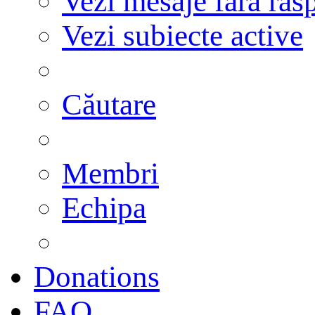
Vezi mesaje fără răs
Vezi subiecte active
Căutare
Membri
Echipa
Donations
FAQ