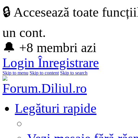
🔒 Accesează toate funcți
un cont.
🔔 +8 membri azi
Login
Înregistrare
Skip to menu
Skip to content
Skip to search
Legături rapide