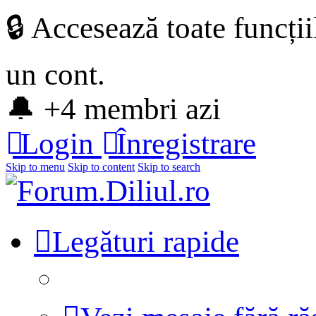
🔒 Accesează toate funcți
un cont.
🔔 +4 membri azi
Login
Înregistrare
Skip to menu
Skip to content
Skip to search
Legături rapide