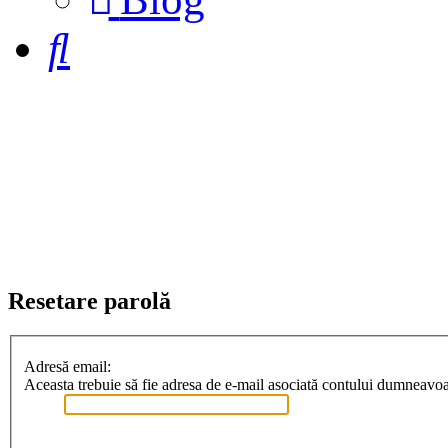
a
new
Căutare
tab)
Resetare parolă
Adresă email:
Aceasta trebuie să fie adresa de e-mail asociată contului dumneavoast