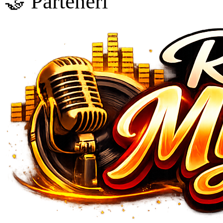
🤝 Parteneri