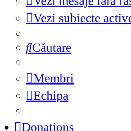
Vezi mesaje fără r
Vezi subiecte activ
Căutare
Membri
Echipa
Donations