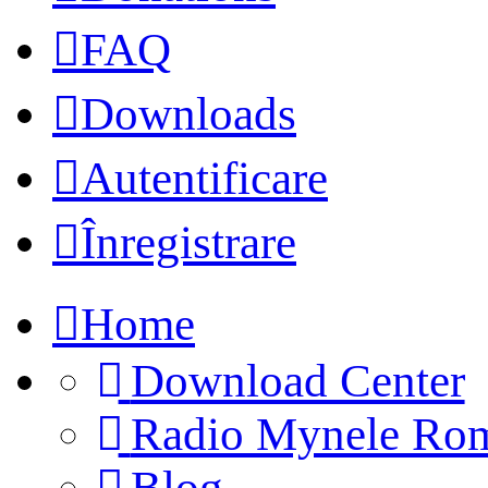
FAQ
Downloads
Autentificare
Înregistrare
Home
Download Center
Radio Mynele Ro
(Opens
Blog