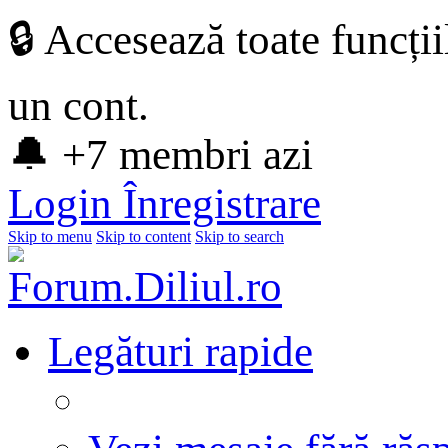
🔒 Accesează toate funcți
un cont.
🔔 +7 membri azi
Login
Înregistrare
Skip to menu
Skip to content
Skip to search
Legături rapide