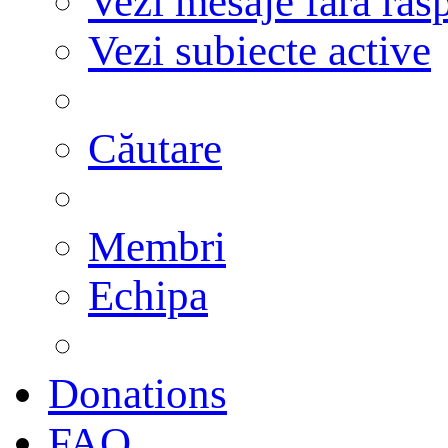
Vezi mesaje fără răs
Vezi subiecte active
Căutare
Membri
Echipa
Donations
FAQ