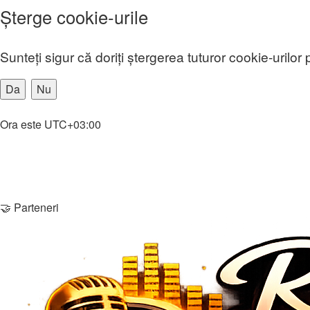
Şterge cookie-urile
Sunteţi sigur că doriţi ştergerea tuturor cookie-urilo
Home
Ora este
UTC+03:00
Şterge cookie-urile
Membri
Echipa
Contactează-ne
🤝 Parteneri