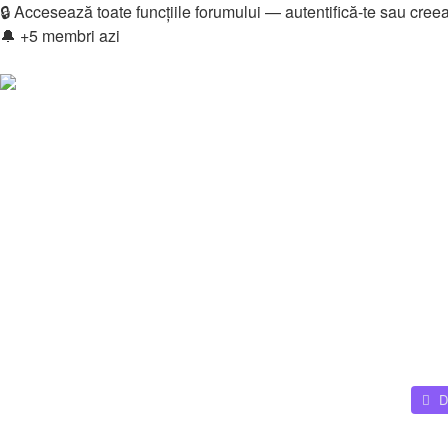
🔒 Accesează toate funcțiile forumului — autentifică-te sau cree
🔔 +5 membri azi
Login
Înregistrare
Legături rapide
Vezi mesaje fără răspuns
Vezi subiecte active
Căutare
Membri
Echipa
Donations
FAQ
Downloads
Autentificare
Înregistrare
Home
D
Căutare