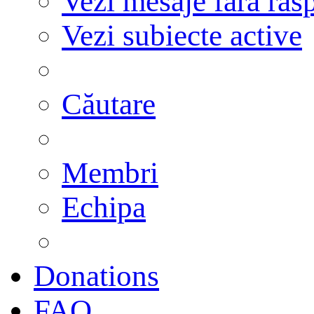
Vezi mesaje fără răs
Vezi subiecte active
Căutare
Membri
Echipa
Donations
FAQ