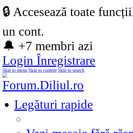
🔒 Accesează toate funcți
un cont.
🔔 +7 membri azi
Login
Înregistrare
Skip to menu
Skip to content
Skip to search
Legături rapide