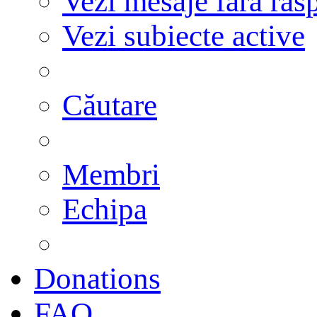
Vezi mesaje fără răs
Vezi subiecte active
Căutare
Membri
Echipa
Donations
FAQ