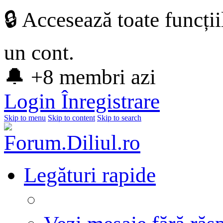
🔒 Accesează toate funcți
un cont.
🔔 +8 membri azi
Login
Înregistrare
Skip to menu
Skip to content
Skip to search
Legături rapide