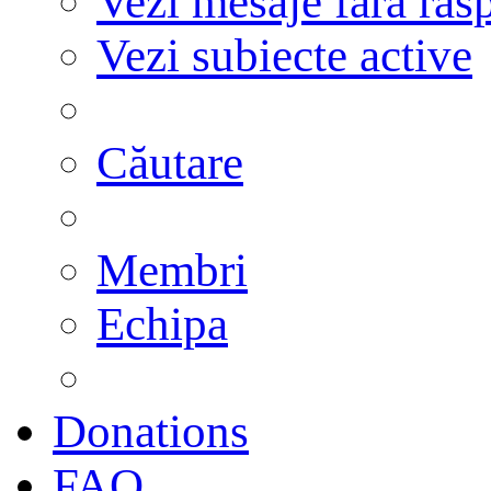
Vezi mesaje fără răs
Vezi subiecte active
Căutare
Membri
Echipa
Donations
FAQ