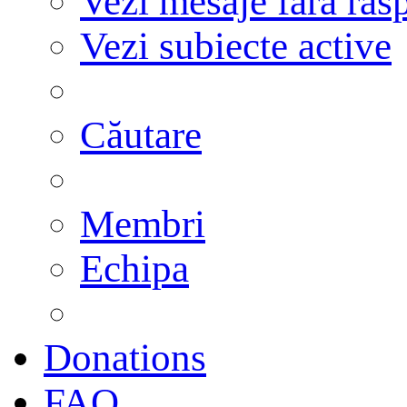
Vezi mesaje fără răs
Vezi subiecte active
Căutare
Membri
Echipa
Donations
FAQ