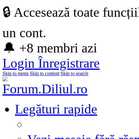
🔒 Accesează toate funcți
un cont.
🔔 +8 membri azi
Login
Înregistrare
Skip to menu
Skip to content
Skip to search
Legături rapide