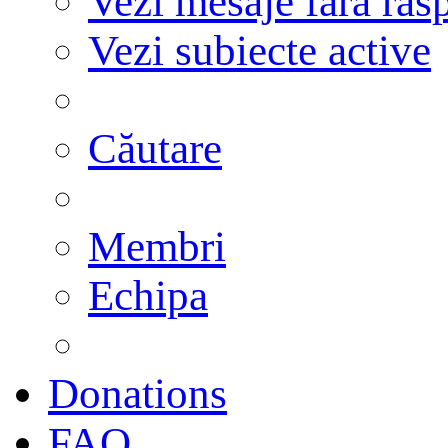
Vezi mesaje fără răs
Vezi subiecte active
Căutare
Membri
Echipa
Donations
FAQ