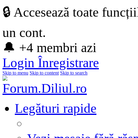
🔒 Accesează toate funcți
un cont.
🔔 +4 membri azi
Login
Înregistrare
Skip to menu
Skip to content
Skip to search
Legături rapide