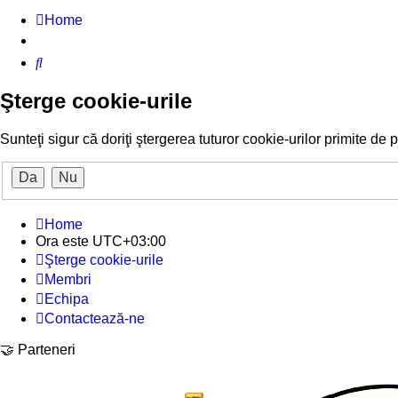
Home
Căutare
Şterge cookie-urile
Sunteţi sigur că doriţi ştergerea tuturor cookie-urilor primite de
Home
Ora este
UTC+03:00
Şterge cookie-urile
Membri
Echipa
Contactează-ne
🤝 Parteneri