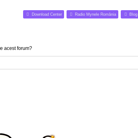
(Opens a ne
Download Center
Radio Mynele România
Blog
 pe acest forum?