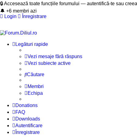
🔒 Accesează toate funcțiile forumului — autentifică-te sau cree
🔔 +6 membri azi
Login
Înregistrare
Legături rapide
Vezi mesaje fără răspuns
Vezi subiecte active
Căutare
Membri
Echipa
Donations
FAQ
Downloads
Autentificare
Înregistrare