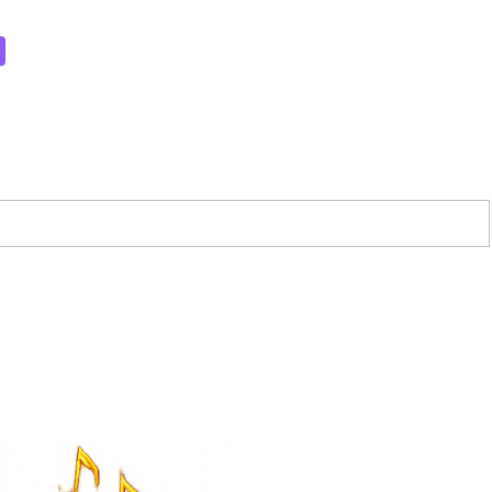
w tab)
(Opens a new tab)