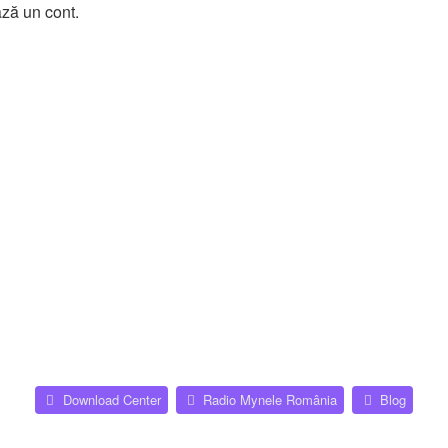
ază un cont.
(Opens a new tab)
(Opens
Download Center
Radio Mynele România
Blog