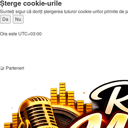
Şterge cookie-urile
Sunteţi sigur că doriţi ştergerea tuturor cookie-urilor primite de
Home
Ora este
UTC+03:00
Şterge cookie-urile
Membri
Echipa
Contactează-ne
🤝 Parteneri