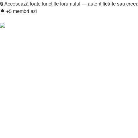
🔒 Accesează toate funcțiile forumului — autentifică-te sau cree
🔔 +5 membri azi
Login
Înregistrare
Legături rapide
Vezi mesaje fără răspuns
Vezi subiecte active
Căutare
Membri
Echipa
Donations
FAQ
Downloads
Autentificare
Înregistrare
Home
Căutare