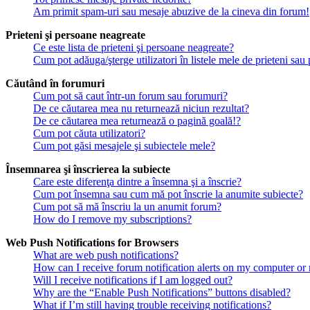
Am primit spam-uri sau mesaje abuzive de la cineva din forum!
Prieteni şi persoane neagreate
Ce este lista de prieteni şi persoane neagreate?
Cum pot adăuga/şterge utilizatori în listele mele de prieteni sa
Căutând în forumuri
Cum pot să caut într-un forum sau forumuri?
De ce căutarea mea nu returnează niciun rezultat?
De ce căutarea mea returnează o pagină goală!?
Cum pot căuta utilizatori?
Cum pot găsi mesajele şi subiectele mele?
Însemnarea şi înscrierea la subiecte
Care este diferenţa dintre a însemna şi a înscrie?
Cum pot însemna sau cum mă pot înscrie la anumite subiecte?
Cum pot să mă înscriu la un anumit forum?
How do I remove my subscriptions?
Web Push Notifications for Browsers
What are web push notifications?
How can I receive forum notification alerts on my computer or
Will I receive notifications if I am logged out?
Why are the “Enable Push Notifications” buttons disabled?
What if I’m still having trouble receiving notifications?