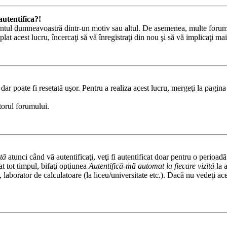
utentifica?!
 contul dumneavoastră dintr-un motiv sau altul. De asemenea, multe forumur
 acest lucru, încercaţi să vă înregistraţi din nou şi să vă implicaţi mai 
ar poate fi resetată uşor. Pentru a realiza acest lucru, mergeţi la pagina 
atorul forumului.
tă
atunci când vă autentificaţi, veţi fi autentificat doar pentru o perioad
 tot timpul, bifaţi opţiunea
Autentifică-mă automat la fiecare vizită
la 
fe, laborator de calculatoare (la liceu/universitate etc.). Dacă nu vedeţi 