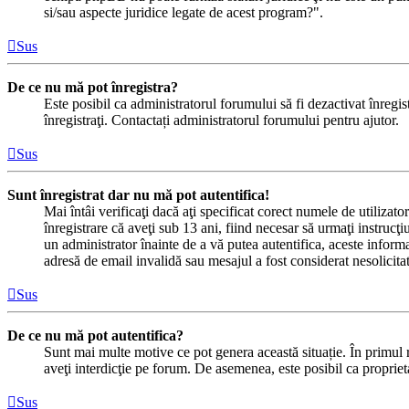
si/sau aspecte juridice legate de acest program?".
Sus
De ce nu mă pot înregistra?
Este posibil ca administratorul forumului să fi dezactivat înregistr
înregistraţi. Contactați administratorul forumului pentru ajutor.
Sus
Sunt înregistrat dar nu mă pot autentifica!
Mai întâi verificaţi dacă aţi specificat corect numele de utilizat
înregistrare că aveţi sub 13 ani, fiind necesar să urmaţi instrucţiu
un administrator înainte de a vă putea autentifica, aceste informaț
adresă de email invalidă sau mesajul a fost considerat nesolicitat
Sus
De ce nu mă pot autentifica?
Sunt mai multe motive ce pot genera această situație. În primul râ
aveţi interdicţie pe forum. De asemenea, este posibil ca proprieta
Sus