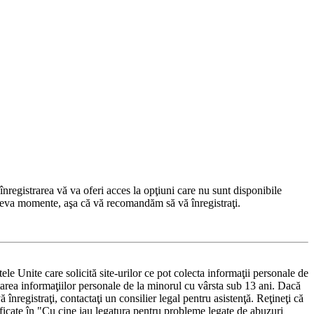
nregistrarea vă va oferi acces la opţiuni care nu sunt disponibile
 câteva momente, aşa că vă recomandăm să vă înregistraţi.
e Unite care solicită site-urilor ce pot colecta informaţii personale de
ectarea informaţiilor personale de la minorul cu vârsta sub 13 ani. Dacă
 înregistraţi, contactaţi un consilier legal pentru asistenţă. Reţineţi că
ificate în "Cu cine iau legatura pentru probleme legate de abuzuri