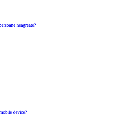
u persoane neagreate?
 mobile device?