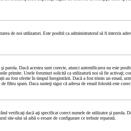
area de noi utilizatori. Este posibil ca administratorul să fi interzis adre
or şi parola. Dacă acestea sunt corecte, atunci autentificarea nu este pos
nile primite. Unele forumuri solicită ca utilizatorii noi să fie activaţi; c
ii au fost oferite în timpul înregistrării. Dacă a fost trimis un email, urma
 de filtru spam. Daca sunteţi sigur că adresa de email folosită este corec
nd verificaţi dacă aţi specificat corect numele de utilizator şi parola. D
rul site-ului să aibă o eroare de configurare ce trebuie reparată.