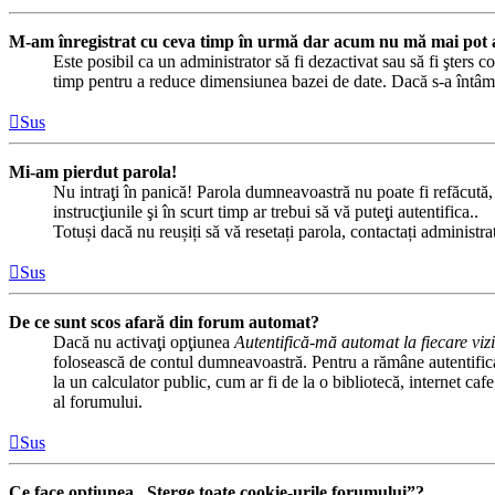
M-am înregistrat cu ceva timp în urmă dar acum nu mă mai pot a
Este posibil ca un administrator să fi dezactivat sau să fi şters
timp pentru a reduce dimensiunea bazei de date. Dacă s-a întâmplat
Sus
Mi-am pierdut parola!
Nu intraţi în panică! Parola dumneavoastră nu poate fi refăcută, d
instrucţiunile şi în scurt timp ar trebui să vă puteţi autentifica..
Totuși dacă nu reușiți să vă resetați parola, contactați administr
Sus
De ce sunt scos afară din forum automat?
Dacă nu activaţi opţiunea
Autentifică-mă automat la fiecare vizi
folosească de contul dumneavoastră. Pentru a rămâne autentificat
la un calculator public, cum ar fi de la o bibliotecă, internet ca
al forumului.
Sus
Ce face opţiunea „Şterge toate cookie-urile forumului”?