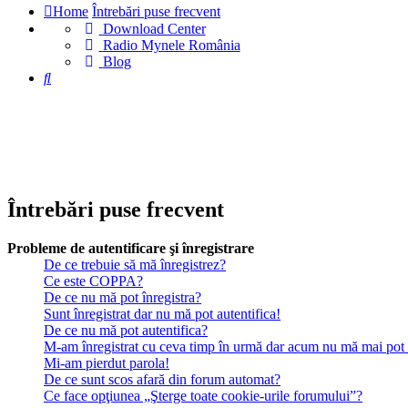
Home
Întrebări puse frecvent
Download Center
(Opens
Radio Mynele România
(Opens
a
Blog
Căutare
a
new
new
tab)
tab)
Întrebări puse frecvent
Probleme de autentificare şi înregistrare
De ce trebuie să mă înregistrez?
Ce este COPPA?
De ce nu mă pot înregistra?
Sunt înregistrat dar nu mă pot autentifica!
De ce nu mă pot autentifica?
M-am înregistrat cu ceva timp în urmă dar acum nu mă mai pot a
Mi-am pierdut parola!
De ce sunt scos afară din forum automat?
Ce face opţiunea „Şterge toate cookie-urile forumului”?