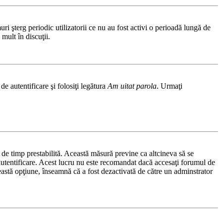
i şterg periodic utilizatorii ce nu au fost activi o perioadă lungă de
mult în discuţii.
de autentificare şi folosiţi legătura
Am uitat parola
. Urmaţi
ă de timp prestabilită. Această măsură previne ca altcineva să se
autentificare. Acest lucru nu este recomandat dacă accesaţi forumul de
această opţiune, înseamnă că a fost dezactivată de către un adminstrator