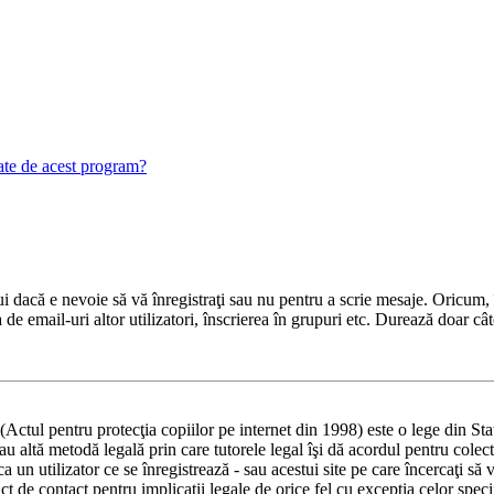
gate de acest program?
 dacă e nevoie să vă înregistraţi sau nu pentru a scrie mesaje. Oricum, î
ea de email-uri altor utilizatori, înscrierea în grupuri etc. Durează doar
ul pentru protecţia copiilor pe internet din 1998) este o lege din Statel
 sau altă metodă legală prin care tutorele legal îşi dă acordul pentru col
un utilizator ce se înregistrează - sau acestui site pe care încercaţi să vă
t de contact pentru implicaţii legale de orice fel cu excepţia celor spec