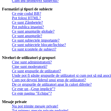
Cum îmi promovez subiectul?
Formatări şi tipuri de subiecte
Ce este codul BB?
Pot folosi HTML?
Ce sunt Zâmbetele?
Pot publica imagini?
Ce sunt anunţurile globale?
Ce sunt anunţurile?
Ce sunt subiectele importante?
Ce sunt subiectele blocate/închise?
Ce sunt iconiţele de subiect?
Niveluri de utilizatori şi grupuri
Cine sunt administratorii?
Cine sunt moderatorii?
Ce sunt grupurile de utilizatori?
Unde pot fi găsite grupurile de utilizatori şi cum pot să mă asoc
Cum pot deveni liderul unui grup de utilizatori?
De ce grupurile de utilizatori apar în culori diferite?
Ce este un „Grup implicit”?
Ce este pagina "Echipa"?
Mesaje private
Nu pot trimite mesaje private!
Tot primesc mesaje private nedorite!