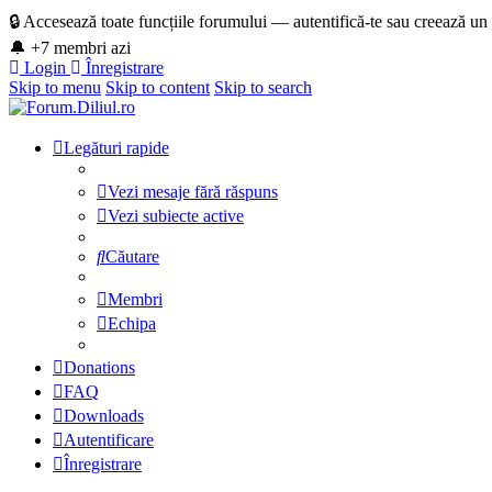
🔒 Accesează toate funcțiile forumului — autentifică-te sau creează un
🔔 +7 membri azi
Login
Înregistrare
Skip to menu
Skip to content
Skip to search
Legături rapide
Vezi mesaje fără răspuns
Vezi subiecte active
Căutare
Membri
Echipa
Donations
FAQ
Downloads
Autentificare
Înregistrare