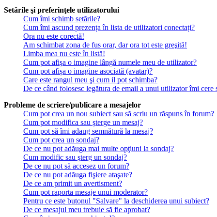
Setările şi preferinţele utilizatorului
Cum îmi schimb setările?
Cum îmi ascund prezența în lista de utilizatori conectați?
Ora nu este corectă!
Am schimbat zona de fus orar, dar ora tot este greşită!
Limba mea nu este în listă!
Cum pot afişa o imagine lângă numele meu de utilizator?
Cum pot afișa o imagine asociată (avatar)?
Care este rangul meu şi cum il pot schimba?
De ce când folosesc legătura de email a unui utilizator îmi cere 
Probleme de scriere/publicare a mesajelor
Cum pot crea un nou subiect sau să scriu un răspuns în forum?
Cum pot modifica sau şterge un mesaj?
Cum pot să îmi adaug semnătură la mesaj?
Cum pot crea un sondaj?
De ce nu pot adăuga mai multe opţiuni la sondaj?
Cum modific sau şterg un sondaj?
De ce nu pot să accesez un forum?
De ce nu pot adăuga fişiere ataşate?
De ce am primit un avertisment?
Cum pot raporta mesaje unui moderator?
Pentru ce este butonul "Salvare" la deschiderea unui subiect?
De ce mesajul meu trebuie să fie aprobat?