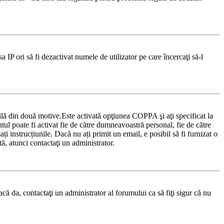
sa IP ori să fi dezactivat numele de utilizator pe care încercaţi să-l
ibilă din două motive.Este activată opţiunea COPPA şi aţi specificat la
ontul poate fi activat fie de către dumneavoastră personal, fie de către
ți instrucțiunile. Dacă nu ați primit un email, e posibil să fi furnizat o
tă, atunci contactaţi un administrator.
acă da, contactaţi un administrator al forumului ca să fiţi sigur că nu