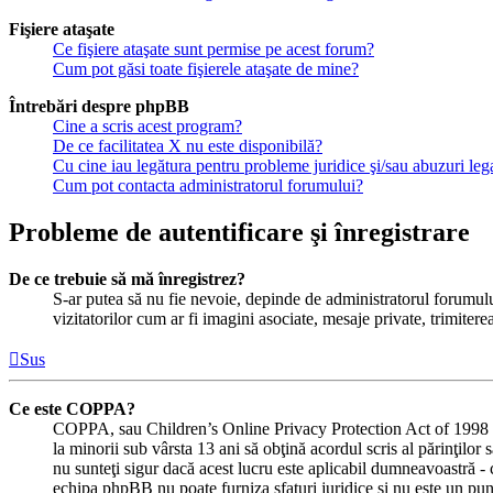
Fişiere ataşate
Ce fişiere ataşate sunt permise pe acest forum?
Cum pot găsi toate fişierele ataşate de mine?
Întrebări despre phpBB
Cine a scris acest program?
De ce facilitatea X nu este disponibilă?
Cu cine iau legătura pentru probleme juridice şi/sau abuzuri le
Cum pot contacta administratorul forumului?
Probleme de autentificare şi înregistrare
De ce trebuie să mă înregistrez?
S-ar putea să nu fie nevoie, depinde de administratorul forumului
vizitatorilor cum ar fi imagini asociate, mesaje private, trimiter
Sus
Ce este COPPA?
COPPA, sau Children’s Online Privacy Protection Act of 1998 (Act
la minorii sub vârsta 13 ani să obţină acordul scris al părinţilor
nu sunteţi sigur dacă acest lucru este aplicabil dumneavoastră - ca 
echipa phpBB nu poate furniza sfaturi juridice şi nu este un punc