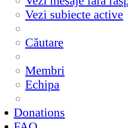
Vezi mesaje fără răs
Vezi subiecte active
Căutare
Membri
Echipa
Donations
FAQ