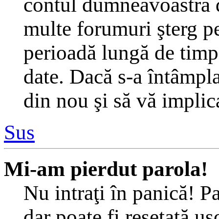
contul dumneavoastră d
multe forumuri şterg per
perioadă lungă de timp
date. Dacă s-a întâmplat
din nou şi să vă implica
Sus
Mi-am pierdut parola!
Nu intraţi în panică! P
dar poate fi resetată uş