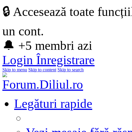
🔒 Accesează toate funcți
un cont.
🔔 +5 membri azi
Login
Înregistrare
Skip to menu
Skip to content
Skip to search
Legături rapide