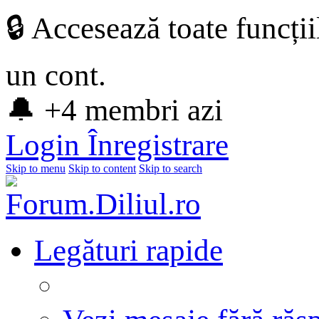
🔒 Accesează toate funcți
un cont.
🔔 +4 membri azi
Login
Înregistrare
Skip to menu
Skip to content
Skip to search
Legături rapide