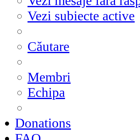
Vezi mesaje fără răs
Vezi subiecte active
Căutare
Membri
Echipa
Donations
FAQ