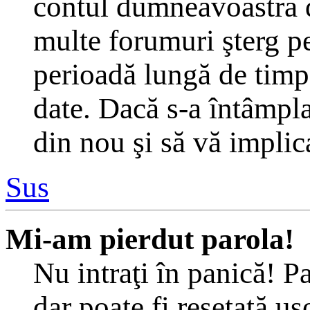
contul dumneavoastră d
multe forumuri şterg per
perioadă lungă de timp
date. Dacă s-a întâmplat
din nou şi să vă implica
Sus
Mi-am pierdut parola!
Nu intraţi în panică! P
dar poate fi resetată uş