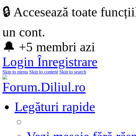
🔒 Accesează toate funcți
un cont.
🔔 +5 membri azi
Login
Înregistrare
Skip to menu
Skip to content
Skip to search
Legături rapide