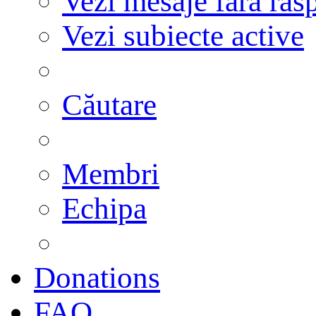
Vezi mesaje fără răs
Vezi subiecte active
Căutare
Membri
Echipa
Donations
FAQ