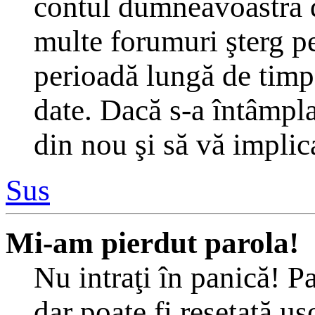
contul dumneavoastră d
multe forumuri şterg per
perioadă lungă de timp
date. Dacă s-a întâmplat
din nou şi să vă implica
Sus
Mi-am pierdut parola!
Nu intraţi în panică! P
dar poate fi resetată uş