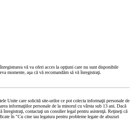
nregistrarea vă va oferi acces la opţiuni care nu sunt disponibile
 câteva momente, aşa că vă recomandăm să vă înregistraţi.
e Unite care solicită site-urilor ce pot colecta informaţii personale de
ectarea informaţiilor personale de la minorul cu vârsta sub 13 ani. Dacă
 înregistraţi, contactaţi un consilier legal pentru asistenţă. Reţineţi că
ificate în "Cu cine iau legatura pentru probleme legate de abuzuri