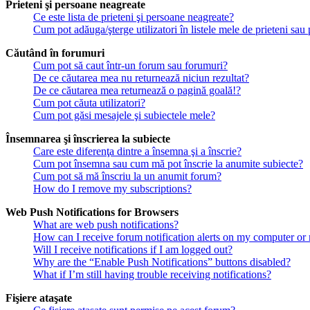
Prieteni şi persoane neagreate
Ce este lista de prieteni şi persoane neagreate?
Cum pot adăuga/şterge utilizatori în listele mele de prieteni sa
Căutând în forumuri
Cum pot să caut într-un forum sau forumuri?
De ce căutarea mea nu returnează niciun rezultat?
De ce căutarea mea returnează o pagină goală!?
Cum pot căuta utilizatori?
Cum pot găsi mesajele şi subiectele mele?
Însemnarea şi înscrierea la subiecte
Care este diferenţa dintre a însemna şi a înscrie?
Cum pot însemna sau cum mă pot înscrie la anumite subiecte?
Cum pot să mă înscriu la un anumit forum?
How do I remove my subscriptions?
Web Push Notifications for Browsers
What are web push notifications?
How can I receive forum notification alerts on my computer or
Will I receive notifications if I am logged out?
Why are the “Enable Push Notifications” buttons disabled?
What if I’m still having trouble receiving notifications?
Fişiere ataşate