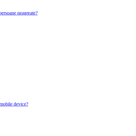
u persoane neagreate?
 mobile device?