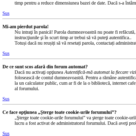
timp pentru a reduce dimensiunea bazei de date. Dacă s-a întâmplat
Sus
Mi-am pierdut parola!
Nu intraţi în panică! Parola dumneavoastră nu poate fi refăcută, d
instrucţiunile şi în scurt timp ar trebui să vă puteţi autentifica..
Totuși dacă nu reușiți să vă resetați parola, contactați administr
Sus
De ce sunt scos afară din forum automat?
Dacă nu activaţi opţiunea
Autentifică-mă automat la fiecare vizi
folosească de contul dumneavoastră. Pentru a rămâne autentificat
la un calculator public, cum ar fi de la o bibliotecă, internet ca
al forumului.
Sus
Ce face opţiunea „Şterge toate cookie-urile forumului”?
„Şterge toate cookie-urile forumului” va şterge toate cookie-uri
lucru a fost activat de administratorul forumului. Dacă aveţi pr
Sus