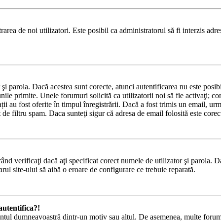
area de noi utilizatori. Este posibil ca administratorul să fi interzis adre
or şi parola. Dacă acestea sunt corecte, atunci autentificarea nu este pos
nile primite. Unele forumuri solicită ca utilizatorii noi să fie activaţi; c
ii au fost oferite în timpul înregistrării. Dacă a fost trimis un email, urma
 de filtru spam. Daca sunteţi sigur că adresa de email folosită este corec
nd verificaţi dacă aţi specificat corect numele de utilizator şi parola. D
rul site-ului să aibă o eroare de configurare ce trebuie reparată.
utentifica?!
 contul dumneavoastră dintr-un motiv sau altul. De asemenea, multe forumur