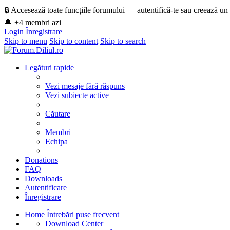
🔒 Accesează toate funcțiile forumului — autentifică-te sau creează un
🔔 +4 membri azi
Login
Înregistrare
Skip to menu
Skip to content
Skip to search
Legături rapide
Vezi mesaje fără răspuns
Vezi subiecte active
Căutare
Membri
Echipa
Donations
FAQ
Downloads
Autentificare
Înregistrare
Home
Întrebări puse frecvent
Download Center