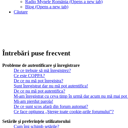
Radio Mynele România
(Opens a new tab)
Blog
(Opens a new tab)
Căutare
Întrebări puse frecvent
Probleme de autentificare şi înregistrare
De ce trebuie să mă înregistrez?
Ce este COPPA?
De ce nu mă pot înregistra?
Sunt înregistrat dar nu mă pot autentifica!
De ce nu mă pot autentifica?
M-am înregistrat cu ceva timp în urmă dar acum nu mă mai pot a
Mi-am pierdut parola!
De ce sunt scos afară din forum automat?
Ce face opţiunea „Şterge toate cookie-urile forumului”?
Setările şi preferinţele utilizatorului
Cum îmi schimb setările?