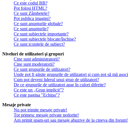
Ce este codul BB?
Pot folosi HTML?
Ce sunt Zâmbetele?
Pot publica imagini?
Ce sunt anunţurile globale?
Ce sunt anunţurile?
Ce sunt subiectele importante?
Ce sunt subiectele blocate/închise?
Ce sunt iconiţele de subiect?
Niveluri de utilizatori şi grupuri
Cine sunt administratorii?
Cine sunt moderatorii?
Ce sunt grupurile de utilizatori?
Unde pot fi găsite grupurile de utilizatori şi cum pot să mă asoc
Cum pot deveni liderul unui grup de utilizatori?
De ce grupurile de utilizatori apar în culori diferite?
Ce este un „Grup implicit”?
Ce este pagina "Echipa"?
Mesaje private
Nu pot trimite mesaje private!
Tot primesc mesaje private nedorite!
Am primit spam-uri sau mesaje abuzive de la cineva din forum!