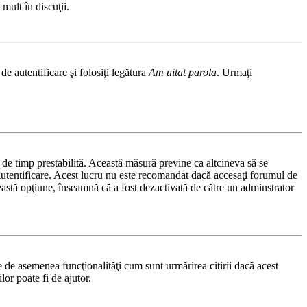
mult în discuţii.
de autentificare şi folosiţi legătura
Am uitat parola
. Urmaţi
ă de timp prestabilită. Această măsură previne ca altcineva să se
autentificare. Acest lucru nu este recomandat dacă accesaţi forumul de
această opţiune, înseamnă că a fost dezactivată de către un adminstrator
 de asemenea funcţionalităţi cum sunt urmărirea citirii dacă acest
or poate fi de ajutor.