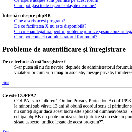
Ce fişiere ataşate sunt permise pe acest forum?
Cum pot găsi toate fişierele ataşate de mine?
Întrebări despre phpBB
Cine a scris acest program?
De ce facilitatea X nu este disponibilă?
Cu cine iau legătura pentru probleme juridice şi/sau abuzuri le
Cum pot contacta administratorul forumului?
Probleme de autentificare şi înregistrare
De ce trebuie să mă înregistrez?
S-ar putea să nu fie nevoie, depinde de administratorul forumului
vizitatorilor cum ar fi imagini asociate, mesaje private, trimiter
Sus
Ce este COPPA?
COPPA, sau Children’s Online Privacy Protection Act of 1998 (Act
la minorii sub vârsta 13 ani să obţină acordul scris al părinţilor
nu sunteţi sigur dacă acest lucru este aplicabil dumneavoastră - ca 
echipa phpBB nu poate furniza sfaturi juridice şi nu este un punc
si/sau aspecte juridice legate de acest program?".
Sus