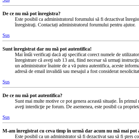
De ce nu mă pot înregistra?
Este posibil ca administratorul forumului să fi dezactivat înregistr
înregistraţi. Contactați administratorul forumului pentru ajutor.
Sus
Sunt înregistrat dar nu mă pot autentifica!
Mai întâi verificaţi dacă aţi specificat corect numele de utilizat
înregistrare că aveţi sub 13 ani, fiind necesar să urmaţi instrucţiu
un administrator înainte de a vă putea autentifica, aceste informaț
adresă de email invalidă sau mesajul a fost considerat nesolicitat
Sus
De ce nu mă pot autentifica?
Sunt mai multe motive ce pot genera această situație. În primul râ
aveţi interdicţie pe forum. De asemenea, este posibil ca proprieta
Sus
M-am înregistrat cu ceva timp în urmă dar acum nu mă mai pot a
Este posibil ca un administrator să fi dezactivat sau să fi şters