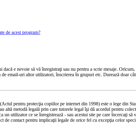
gate de acest program?
 dacă e nevoie să vă înregistraţi sau nu pentru a scrie mesaje. Oricum, î
ea de email-uri altor utilizatori, înscrierea în grupuri etc. Durează doar
ul pentru protecţia copiilor pe internet din 1998) este o lege din Statel
 sau altă metodă legală prin care tutorele legal îşi dă acordul pentru col
un utilizator ce se înregistrează - sau acestui site pe care încercaţi să vă
t de contact pentru implicaţii legale de orice fel cu excepţia celor spec