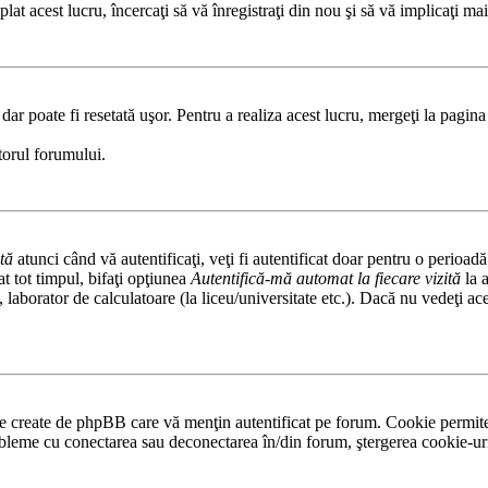
 acest lucru, încercaţi să vă înregistraţi din nou şi să vă implicaţi mai 
ar poate fi resetată uşor. Pentru a realiza acest lucru, mergeţi la pagina 
atorul forumului.
tă
atunci când vă autentificaţi, veţi fi autentificat doar pentru o perioad
 tot timpul, bifaţi opţiunea
Autentifică-mă automat la fiecare vizită
la 
fe, laborator de calculatoare (la liceu/universitate etc.). Dacă nu vedeţi 
le create de phpBB care vă menţin autentificat pe forum. Cookie permite
obleme cu conectarea sau deconectarea în/din forum, ştergerea cookie-uril