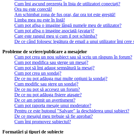
Cum îmi ascund prezența în lista de utilizatori conectați?
Ora nu este corectă!
Am schimbat zona de fus orar, dar ora tot este greşită!
Limba mea nu este în listă!
Cum pot afişa o imagine lângă numele meu de utilizator?
Cum pot afișa o imagine asociată (avatar)?
Care este rangul meu şi cum il pot schimba?
De ce când folosesc legătura de email a unui utilizator îmi cere 
Probleme de scriere/publicare a mesajelor
Cum pot crea un nou subiect sau să scriu un răspuns în forum?
Cum pot modifica sau şterge un mesaj?
Cum pot să îmi adaug semnătură la mesaj?
Cum pot crea un sondaj?
De ce nu pot adăuga mai multe opţiuni la sondaj?
Cum modific sau şterg un sondaj?
De ce nu pot să accesez un forum?
De ce nu pot adăuga fişiere ataşate?
De ce am primit un avertisment?
Cum pot raporta mesaje unui moderator?
Pentru ce este butonul "Salvare" la deschiderea unui subiect?
De ce mesajul meu trebuie să fie aprobat?
Cum îmi promovez subiectul?
Formatări şi tipuri de subiecte