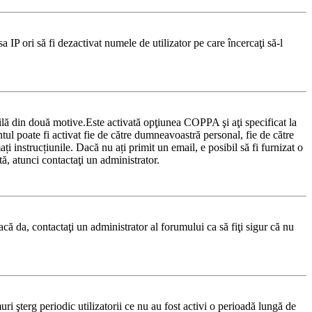
sa IP ori să fi dezactivat numele de utilizator pe care încercaţi să-l
ibilă din două motive.Este activată opţiunea COPPA şi aţi specificat la
ontul poate fi activat fie de către dumneavoastră personal, fie de către
ți instrucțiunile. Dacă nu ați primit un email, e posibil să fi furnizat o
tă, atunci contactaţi un administrator.
acă da, contactaţi un administrator al forumului ca să fiţi sigur că nu
i şterg periodic utilizatorii ce nu au fost activi o perioadă lungă de