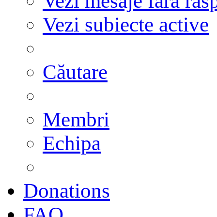
Vezi mesaje fără răs
Vezi subiecte active
Căutare
Membri
Echipa
Donations
FAQ