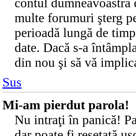
contul dumneavoastră d
multe forumuri şterg per
perioadă lungă de timp
date. Dacă s-a întâmplat
din nou şi să vă implica
Sus
Mi-am pierdut parola!
Nu intraţi în panică! P
dar poate fi resetată uş