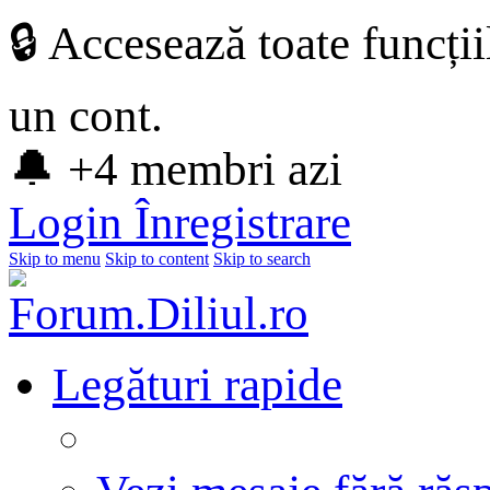
🔒 Accesează toate funcți
un cont.
🔔 +4 membri azi
Login
Înregistrare
Skip to menu
Skip to content
Skip to search
Legături rapide