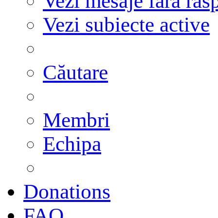
Vezi mesaje fără răs
Vezi subiecte active
Căutare
Membri
Echipa
Donations
FAQ