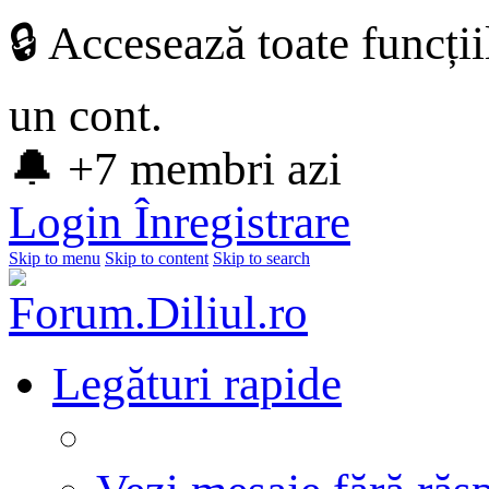
🔒 Accesează toate funcți
un cont.
🔔 +7 membri azi
Login
Înregistrare
Skip to menu
Skip to content
Skip to search
Legături rapide