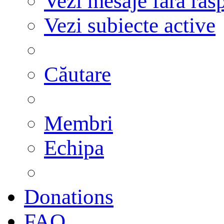
Vezi mesaje fără răs
Vezi subiecte active
Căutare
Membri
Echipa
Donations
FAQ