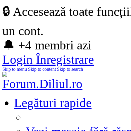
🔒 Accesează toate funcți
un cont.
🔔 +4 membri azi
Login
Înregistrare
Skip to menu
Skip to content
Skip to search
Legături rapide