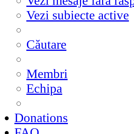
Vezi mesaje fără răs
Vezi subiecte active
Căutare
Membri
Echipa
Donations
FAQ