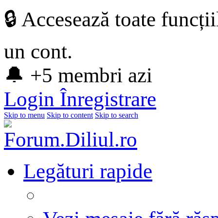
🔒 Accesează toate funcți
un cont.
🔔 +5 membri azi
Login
Înregistrare
Skip to menu
Skip to content
Skip to search
Legături rapide