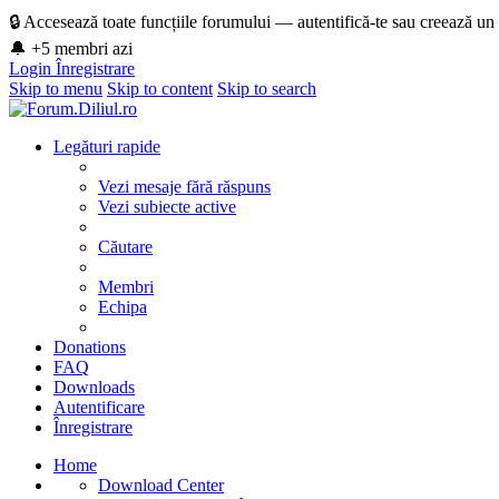
🔒 Accesează toate funcțiile forumului — autentifică-te sau creează un
🔔 +5 membri azi
Login
Înregistrare
Skip to menu
Skip to content
Skip to search
Legături rapide
Vezi mesaje fără răspuns
Vezi subiecte active
Căutare
Membri
Echipa
Donations
FAQ
Downloads
Autentificare
Înregistrare
Home
Download Center