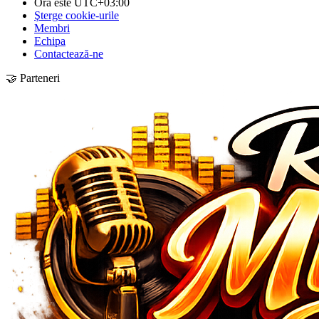
Ora este
UTC+03:00
Şterge cookie-urile
Membri
Echipa
Contactează-ne
🤝 Parteneri