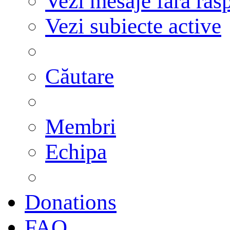
Vezi mesaje fără răs
Vezi subiecte active
Căutare
Membri
Echipa
Donations
FAQ