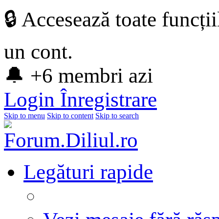
🔒 Accesează toate funcți
un cont.
🔔 +6 membri azi
Login
Înregistrare
Skip to menu
Skip to content
Skip to search
Legături rapide