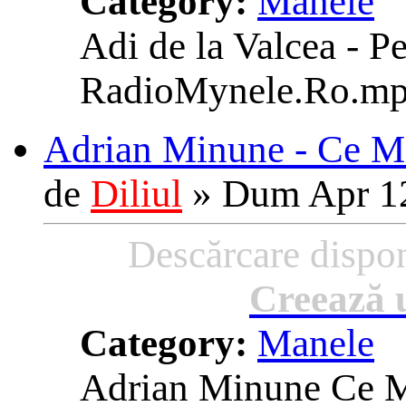
Category:
Manele
Adi de la Valcea - 
RadioMynele.Ro.m
Adrian Minune - Ce M
de
Diliul
»
Dum Apr 12
Descărcare dispon
Creează u
Category:
Manele
Adrian Minune Ce 