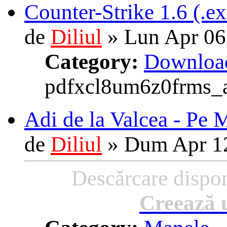
Counter-Strike 1.6 (.ex
de
Diliul
»
Lun Apr 06
Category:
Download
pdfxcl8um6z0frms_
Adi de la Valcea - Pe
de
Diliul
»
Dum Apr 12
Descărcare dispon
Creează u