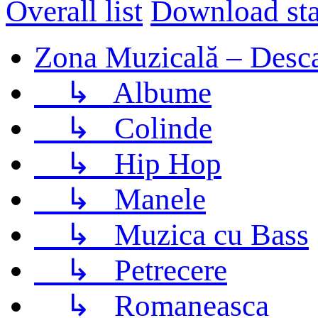
Overall list
Download stat
Zona Muzicală – Desca
↳
Albume
↳
Colinde
↳
Hip Hop
↳
Manele
↳
Muzica cu Bass
↳
Petrecere
↳
Romaneasca