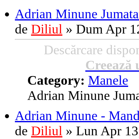
Adrian Minune Jumatat
de
Diliul
»
Dum Apr 12
Descărcare dispon
Creează u
Category:
Manele
Adrian Minune Juma
Adrian Minune - Mandra
de
Diliul
»
Lun Apr 13