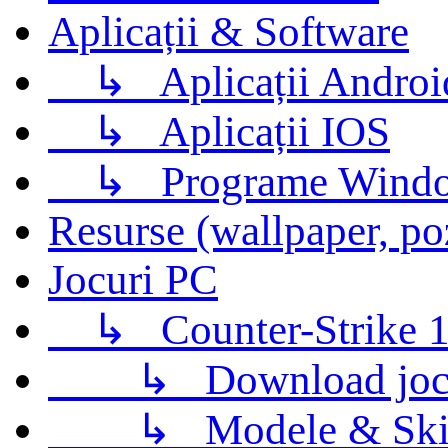
Aplicații & Software
↳
Aplicații Androi
↳
Aplicații IOS
↳
Programe Wind
Resurse (wallpaper, po
Jocuri PC
↳
Counter-Strike 1
↳
Download jo
↳
Modele & Ski