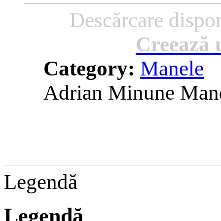
Descărcare dispon
Creează u
Category:
Manele
Adrian Minune Mand
Legendă
Legendă