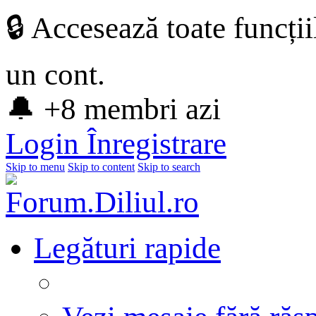
🔒 Accesează toate funcți
un cont.
🔔 +8 membri azi
Login
Înregistrare
Skip to menu
Skip to content
Skip to search
Legături rapide