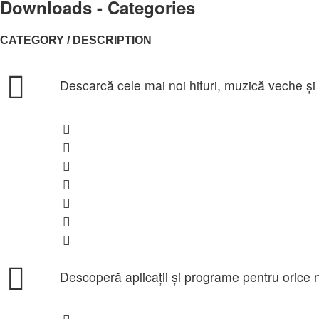
Downloads - Categories
CATEGORY / DESCRIPTION
Zona Muzicală – Descarcă Gratuit
Descarcă cele mai noi hituri, muzică veche și pl
Albume
Colinde
Hip Hop
Manele
Muzica cu Bass
Petrecere
Romaneasca
Aplicații & Software
Descoperă aplicații și programe pentru orice ne