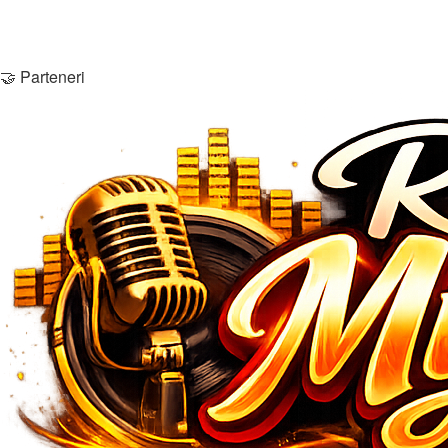
Membri
Echipa
Contactează-ne
🤝 Parteneri