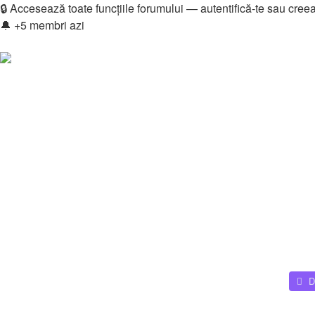
🔒 Accesează toate funcțiile forumului — autentifică-te sau cree
🔔 +5 membri azi
Login
Înregistrare
Legături rapide
Vezi mesaje fără răspuns
Vezi subiecte active
Căutare
Membri
Echipa
Donations
FAQ
Downloads
Autentificare
Înregistrare
Home
Downloads - Categories
D
Căutare