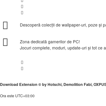
Aplicații Android
Aplicații IOS
Programe Windows
Resurse (wallpaper, poze, pack-uri)
Descoperă colecții de wallpaper-uri, poze și pa
Jocuri PC
Zona dedicată gamerilor de PC!
Jocuri complete, moduri, update-uri și tot ce 
Counter-Strike 1.6
San Andreas - Multiplayer
↳
Modpack-uri
Download Extension © by Hotschi, Demolition Fabi, OXPU
Home
Ora este
UTC+03:00
Şterge cookie-urile