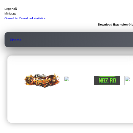
Legendă
Ministats
Overall list
Download statistics
Download Extension © b
Home
© 202