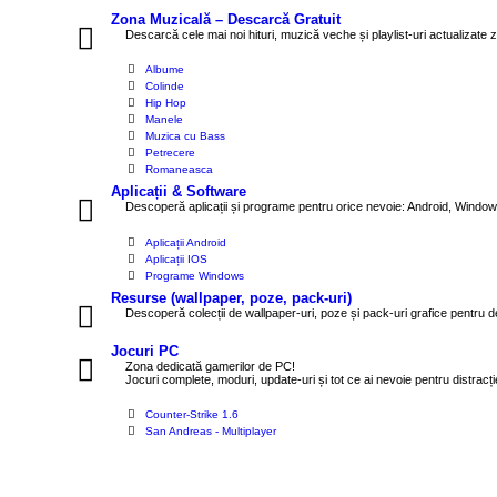
Zona Muzicală – Descarcă Gratuit
Descarcă cele mai noi hituri, muzică veche și playlist-uri actualizate zi
Albume
Colinde
Hip Hop
Manele
Muzica cu Bass
Petrecere
Romaneasca
Aplicații & Software
Descoperă aplicații și programe pentru orice nevoie: Android, Windows și
Aplicații Android
Aplicații IOS
Programe Windows
Resurse (wallpaper, poze, pack-uri)
Descoperă colecții de wallpaper-uri, poze și pack-uri grafice pentru de
Jocuri PC
Zona dedicată gamerilor de PC!
Jocuri complete, moduri, update-uri și tot ce ai nevoie pentru distrac
Counter-Strike 1.6
San Andreas - Multiplayer