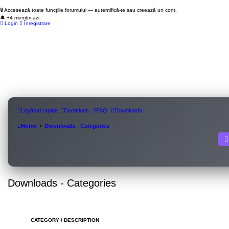
🔒 Accesează toate funcțiile forumului — autentifică-te sau creează un cont.
🔔 +4 membri azi
Login
Înregistrare
Legături rapide
Donations
FAQ
Downloads
Home
Downloads - Categories
Downloads - Categories
CATEGORY / DESCRIPTION