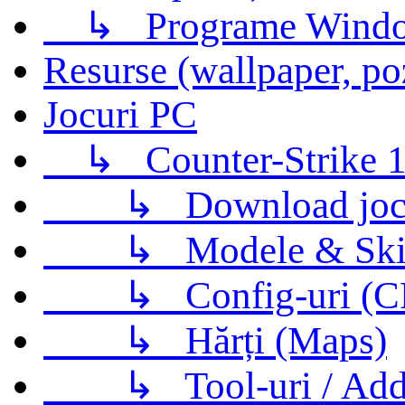
↳
Programe Wind
Resurse (wallpaper, po
Jocuri PC
↳
Counter-Strike 1
↳
Download jo
↳
Modele & Ski
↳
Config-uri (
↳
Hărți (Maps)
↳
Tool-uri / Ad