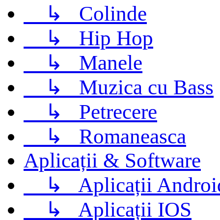
↳
Colinde
↳
Hip Hop
↳
Manele
↳
Muzica cu Bass
↳
Petrecere
↳
Romaneasca
Aplicații & Software
↳
Aplicații Androi
↳
Aplicații IOS