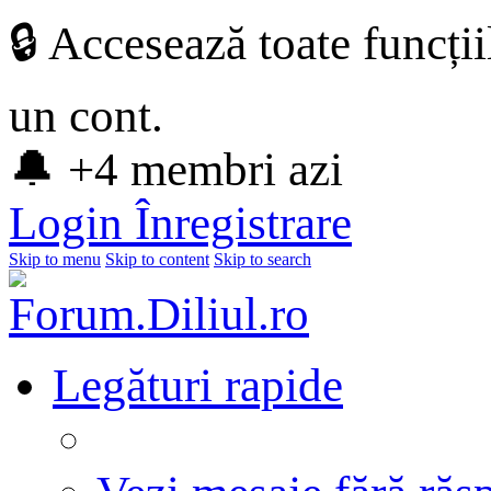
🔒 Accesează toate funcți
un cont.
🔔 +4 membri azi
Login
Înregistrare
Skip to menu
Skip to content
Skip to search
Legături rapide