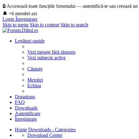
🔒 Accesează toate funcțiile forumului — autentifică-te sau creează un
🔔 +6 membri azi
Login
Înregistrare
Skip to menu
Skip to content
Skip to search
Legături rapide
Vezi mesaje fără răspuns
Vezi subiecte active
Căutare
Membri
Echipa
Donations
FAQ
Downloads
Autentificare
Înregistrare
Home
Downloads - Categories
Download Center