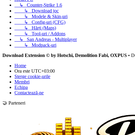
↳
Counter-Strike 1.6
↳
Download joc
↳
Modele & Skin-uri
↳
Config-uri (CFG)
↳
Hărți (Maps)
↳
Tool-uri / Addons
↳
San Andreas - Multiplayer
↳
Modpack-uri
Download Extension © by Hotschi, Demolition Fabi, OXPUS
• D
Home
Ora este
UTC+03:00
Şterge cookie-urile
Membri
Echipa
Contactează-ne
🤝 Parteneri