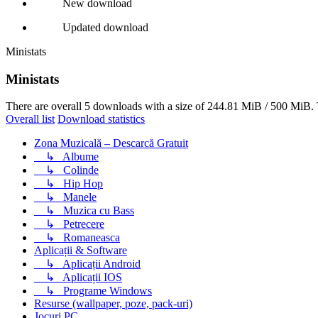
New download
Updated download
Ministats
Ministats
There are overall 5 downloads with a size of 244.81 MiB / 500 MiB. 
Overall list
Download statistics
Zona Muzicală – Descarcă Gratuit
↳
Albume
↳
Colinde
↳
Hip Hop
↳
Manele
↳
Muzica cu Bass
↳
Petrecere
↳
Romaneasca
Aplicații & Software
↳
Aplicații Android
↳
Aplicații IOS
↳
Programe Windows
Resurse (wallpaper, poze, pack-uri)
Jocuri PC