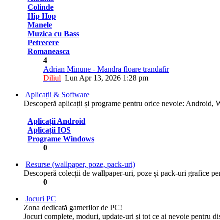
Colinde
Hip Hop
Manele
Muzica cu Bass
Petrecere
Romaneasca
4
Adrian Minune - Mandra floare trandafir
Diliul
Lun Apr 13, 2026 1:28 pm
Aplicații & Software
Descoperă aplicații și programe pentru orice nevoie: Android, Wi
Aplicații Android
Aplicații IOS
Programe Windows
0
Resurse (wallpaper, poze, pack-uri)
Descoperă colecții de wallpaper-uri, poze și pack-uri grafice pen
0
Jocuri PC
Zona dedicată gamerilor de PC!
Jocuri complete, moduri, update-uri și tot ce ai nevoie pentru d