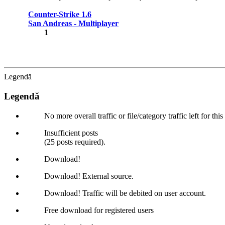
Counter-Strike 1.6
San Andreas - Multiplayer
1
Legendă
Legendă
No more overall traffic or file/category traffic left for thi
Insufficient posts
(25 posts required).
Download!
Download! External source.
Download! Traffic will be debited on user account.
Free download for registered users