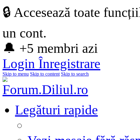
🔒 Accesează toate funcți
un cont.
🔔 +5 membri azi
Login
Înregistrare
Skip to menu
Skip to content
Skip to search
Legături rapide