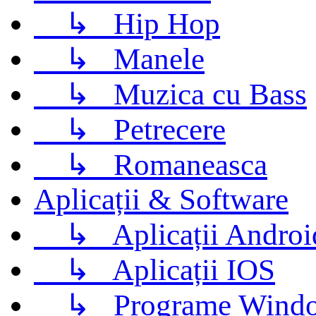
↳
Hip Hop
↳
Manele
↳
Muzica cu Bass
↳
Petrecere
↳
Romaneasca
Aplicații & Software
↳
Aplicații Androi
↳
Aplicații IOS
↳
Programe Wind