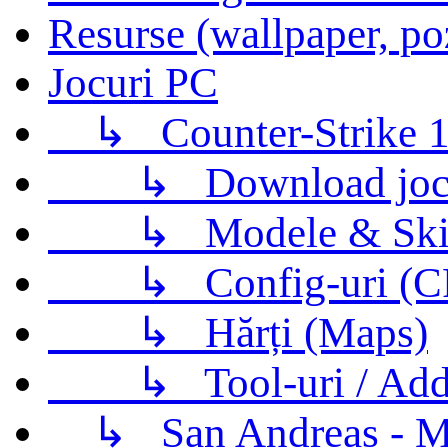
Resurse (wallpaper, po
Jocuri PC
↳
Counter-Strike 1
↳
Download jo
↳
Modele & Ski
↳
Config-uri (
↳
Hărți (Maps)
↳
Tool-uri / Ad
↳
San Andreas - M