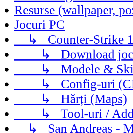
Resurse (wallpaper, po
Jocuri PC
↳
Counter-Strike 1
↳
Download jo
↳
Modele & Ski
↳
Config-uri (
↳
Hărți (Maps)
↳
Tool-uri / Ad
↳
San Andreas - M