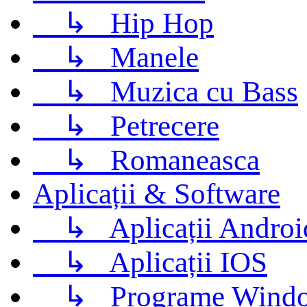
↳
Hip Hop
↳
Manele
↳
Muzica cu Bass
↳
Petrecere
↳
Romaneasca
Aplicații & Software
↳
Aplicații Androi
↳
Aplicații IOS
↳
Programe Wind