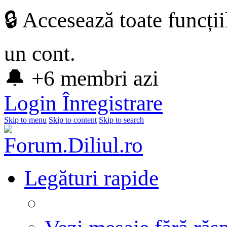
🔒 Accesează toate funcți
un cont.
🔔 +6 membri azi
Login
Înregistrare
Skip to menu
Skip to content
Skip to search
Legături rapide