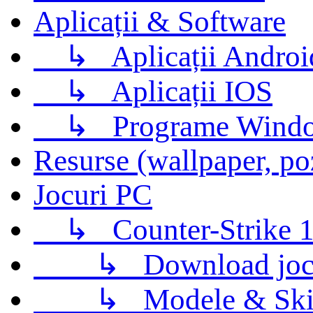
Aplicații & Software
↳
Aplicații Androi
↳
Aplicații IOS
↳
Programe Wind
Resurse (wallpaper, po
Jocuri PC
↳
Counter-Strike 1
↳
Download jo
↳
Modele & Ski