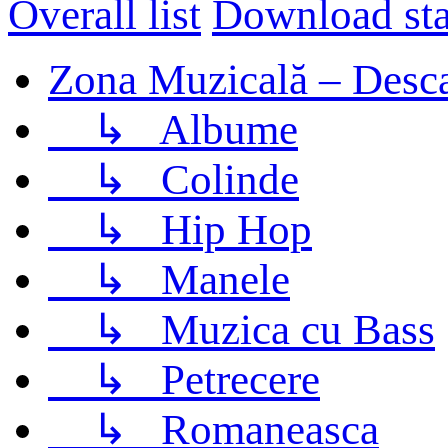
Overall list
Download stat
Zona Muzicală – Desca
↳
Albume
↳
Colinde
↳
Hip Hop
↳
Manele
↳
Muzica cu Bass
↳
Petrecere
↳
Romaneasca