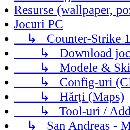
Resurse (wallpaper, po
Jocuri PC
↳
Counter-Strike 1
↳
Download jo
↳
Modele & Ski
↳
Config-uri (
↳
Hărți (Maps)
↳
Tool-uri / Ad
↳
San Andreas - M