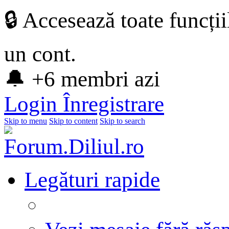
🔒 Accesează toate funcți
un cont.
🔔 +6 membri azi
Login
Înregistrare
Skip to menu
Skip to content
Skip to search
Legături rapide