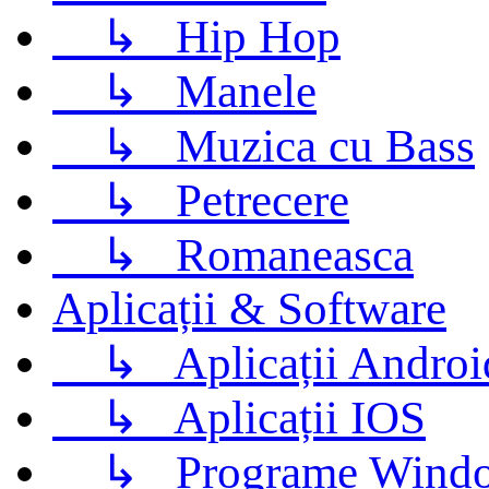
↳
Hip Hop
↳
Manele
↳
Muzica cu Bass
↳
Petrecere
↳
Romaneasca
Aplicații & Software
↳
Aplicații Androi
↳
Aplicații IOS
↳
Programe Wind