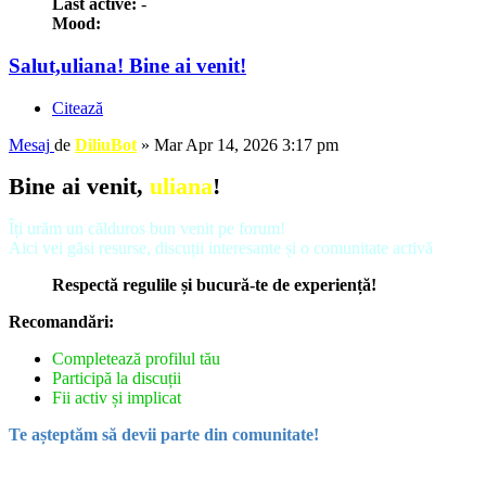
Last active:
-
Mood:
Salut,uliana! Bine ai venit!
Citează
Mesaj
de
DiliuBot
»
Mar Apr 14, 2026 3:17 pm
Bine ai venit,
uliana
!
Îți urăm un călduros bun venit pe forum!
Aici vei găsi resurse, discuții interesante și o comunitate activă
Respectă regulile și bucură-te de experiență!
Recomandări:
Completează profilul tău
Participă la discuții
Fii activ și implicat
Te așteptăm să devii parte din comunitate!