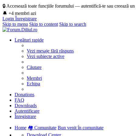
🔒 Accesează toate funcțiile forumului — autentifică-te sau creează un
🔔 +4 membri azi
Login
Înregistrare
Skip to menu
Skip to content
Skip to search
Legături rapide
Vezi mesaje fără răspuns
Vezi subiecte active
Căutare
Membri
Echipa
Donations
FAQ
Downloads
Autentificare
Înregistrare
Home
🏘️ Comunitate
Bun venit în comunitate
Download Center