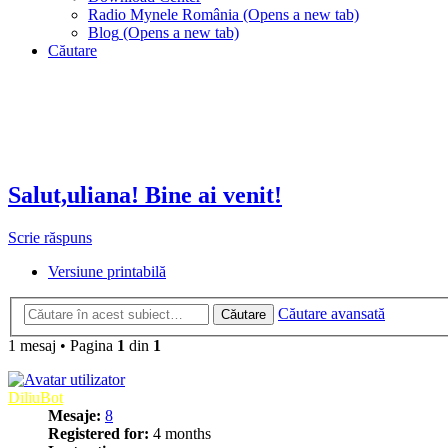
Radio Mynele România
(Opens a new tab)
Blog
(Opens a new tab)
Căutare
Salut,uliana! Bine ai venit!
Scrie răspuns
Versiune printabilă
Căutare avansată
Căutare
1 mesaj
•
Pagina
1
din
1
DiliuBot
Mesaje:
8
Registered for:
4 months