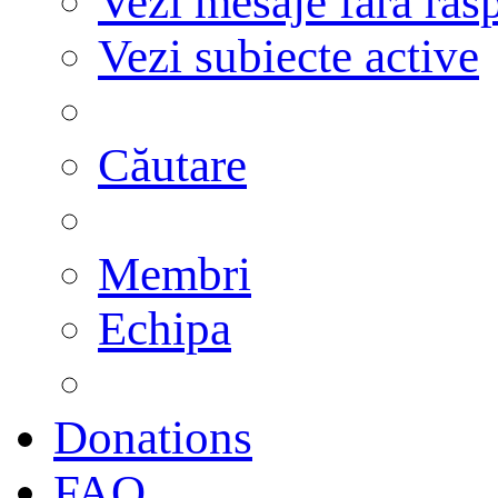
Vezi mesaje fără răs
Vezi subiecte active
Căutare
Membri
Echipa
Donations
FAQ