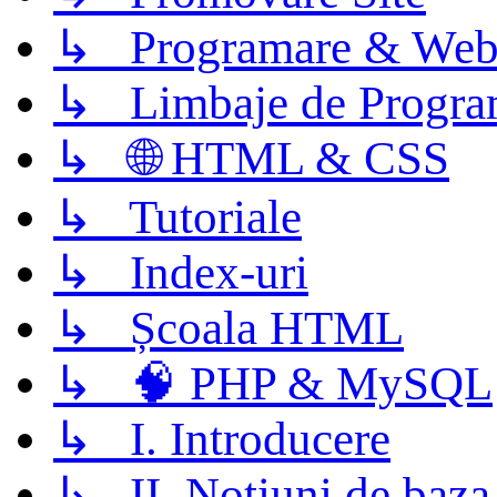
↳ Programare & Web
↳ Limbaje de Progra
↳ 🌐 HTML & CSS
↳ Tutoriale
↳ Index-uri
↳ Școala HTML
↳ 🧠 PHP & MySQL
↳ I. Introducere
↳ II. Notiuni de baza