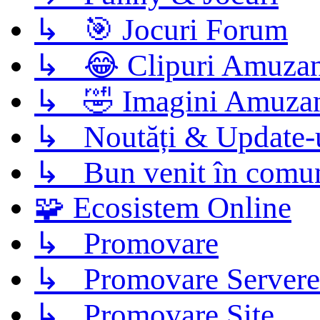
↳ 🎯 Jocuri Forum
↳ 😂 Clipuri Amuzan
↳ 🤣 Imagini Amuza
↳ Noutăți & Update-
↳ Bun venit în comun
🧩 Ecosistem Online
↳ Promovare
↳ Promovare Servere
↳ Promovare Site