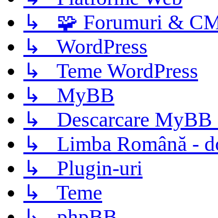
↳ 🧩 Forumuri & C
↳ WordPress
↳ Teme WordPress
↳ MyBB
↳ Descarcare MyBB 
↳ Limba Română - d
↳ Plugin-uri
↳ Teme
↳ phpBB