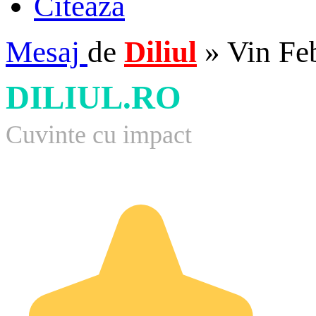
Citează
Mesaj
de
Diliul
»
Vin Fe
DILIUL.RO
Cuvinte cu impact