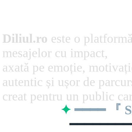
Diliul.ro
este o platformă 
mesajelor cu impact,
axată pe emoție, motivați
autentic și ușor de parcur
creat pentru un public care
✦
━━━━ 『
━━━━━━━━