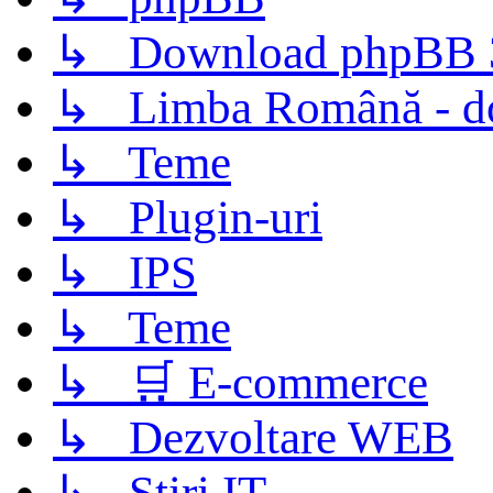
↳ Download phpBB 3.
↳ Limba Română - d
↳ Teme
↳ Plugin-uri
↳ IPS
↳ Teme
↳ 🛒 E-commerce
↳ Dezvoltare WEB
↳ Știri IT