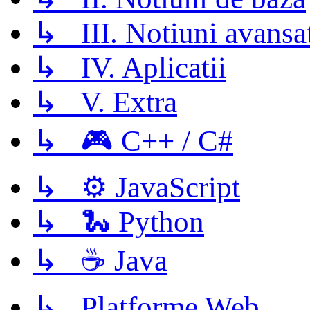
↳ III. Notiuni avansa
↳ IV. Aplicatii
↳ V. Extra
↳ 🎮 C++ / C#
↳ ⚙️ JavaScript
↳ 🐍 Python
↳ ☕ Java
↳ Platforme Web