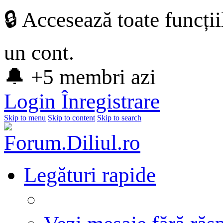
🔒 Accesează toate funcți
un cont.
🔔 +5 membri azi
Login
Înregistrare
Skip to menu
Skip to content
Skip to search
Legături rapide