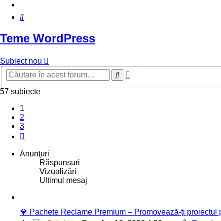
Căutare
Teme WordPress
Subiect nou
Căutare
Căutare
avansată
57 subiecte
1
2
3
Următorul
Anunţuri
Răspunsuri
Vizualizări
Ultimul mesaj
💎 Pachete Reclame Premium – Promovează-ți proiectul pe 