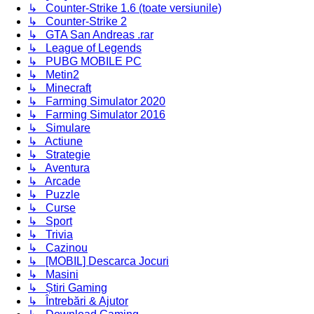
↳ Counter-Strike 1.6 (toate versiunile)
↳ Counter-Strike 2
↳ GTA San Andreas .rar
↳ League of Legends
↳ PUBG MOBILE PC
↳ Metin2
↳ Minecraft
↳ Farming Simulator 2020
↳ Farming Simulator 2016
↳ Simulare
↳ Actiune
↳ Strategie
↳ Aventura
↳ Arcade
↳ Puzzle
↳ Curse
↳ Sport
↳ Trivia
↳ Cazinou
↳ [MOBIL] Descarca Jocuri
↳ Masini
↳ Știri Gaming
↳ Întrebări & Ajutor