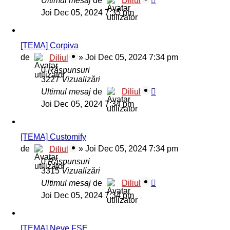
Ultimul mesaj
de
Diliul
Joi Dec 05, 2024 7:35 pm
[TEMA] Corpiva
de
»
Joi Dec 05, 2024 7:34 pm
Diliul
0
Răspunsuri
3227
Vizualizări
Ultimul mesaj
de
Diliul
Joi Dec 05, 2024 7:34 pm
[TEMA] Customify
de
»
Joi Dec 05, 2024 7:34 pm
Diliul
0
Răspunsuri
3315
Vizualizări
Ultimul mesaj
de
Diliul
Joi Dec 05, 2024 7:34 pm
[TEMA] Neve FSE