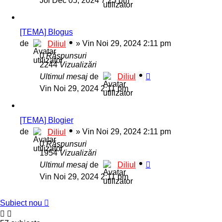
Joi Dec 05, 2024 7:23 pm
[TEMA] Blogus
de
»
Vin Noi 29, 2024 2:11 pm
Diliul
0
Răspunsuri
2244
Vizualizări
Ultimul mesaj
de
Diliul
Vin Noi 29, 2024 2:11 pm
[TEMA] Blogier
de
»
Vin Noi 29, 2024 2:11 pm
Diliul
0
Răspunsuri
1954
Vizualizări
Ultimul mesaj
de
Diliul
Vin Noi 29, 2024 2:11 pm
Subiect nou