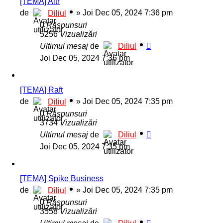
[TEMA] Altr
de
»
Joi Dec 05, 2024 7:36 pm
Diliul
0
Răspunsuri
5256
Vizualizări
Ultimul mesaj
de
Diliul
Joi Dec 05, 2024 7:36 pm
[TEMA] Raft
de
»
Joi Dec 05, 2024 7:35 pm
Diliul
0
Răspunsuri
3734
Vizualizări
Ultimul mesaj
de
Diliul
Joi Dec 05, 2024 7:35 pm
[TEMA] Spike Business
de
»
Joi Dec 05, 2024 7:35 pm
Diliul
0
Răspunsuri
3558
Vizualizări