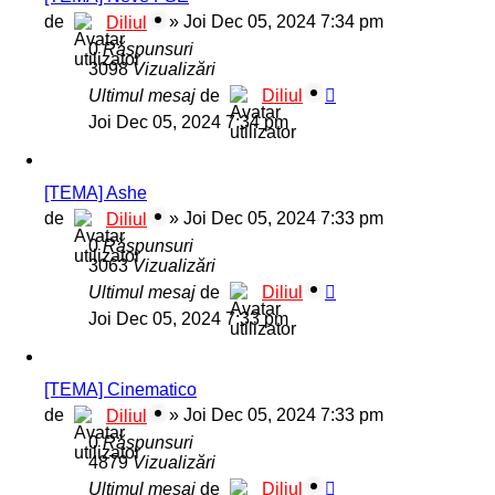
de
»
Joi Dec 05, 2024 7:34 pm
Diliul
0
Răspunsuri
3098
Vizualizări
Ultimul mesaj
de
Diliul
Joi Dec 05, 2024 7:34 pm
[TEMA] Ashe
de
»
Joi Dec 05, 2024 7:33 pm
Diliul
0
Răspunsuri
3063
Vizualizări
Ultimul mesaj
de
Diliul
Joi Dec 05, 2024 7:33 pm
[TEMA] Cinematico
de
»
Joi Dec 05, 2024 7:33 pm
Diliul
0
Răspunsuri
4879
Vizualizări
Ultimul mesaj
de
Diliul