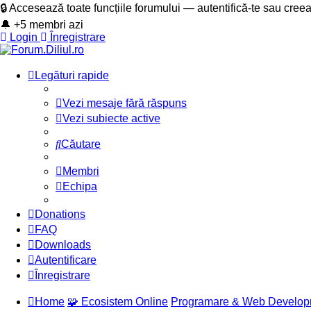
🔒 Accesează toate funcțiile forumului — autentifică-te sau cree
🔔 +5 membri azi
Login
Înregistrare
Legături rapide
Vezi mesaje fără răspuns
Vezi subiecte active
Căutare
Membri
Echipa
Donations
FAQ
Downloads
Autentificare
Înregistrare
Home
🧩 Ecosistem Online
Programare & Web Develop