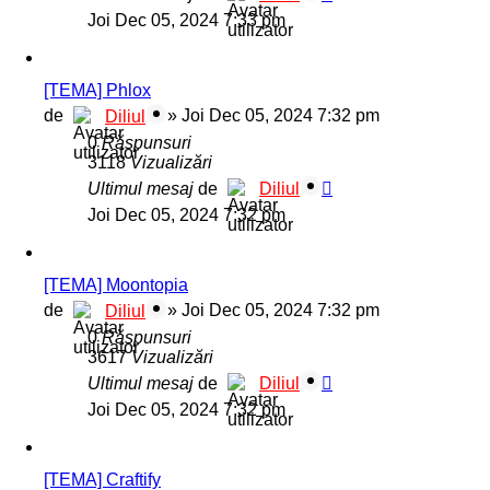
Joi Dec 05, 2024 7:33 pm
[TEMA] Phlox
de
»
Joi Dec 05, 2024 7:32 pm
Diliul
0
Răspunsuri
3118
Vizualizări
Ultimul mesaj
de
Diliul
Joi Dec 05, 2024 7:32 pm
[TEMA] Moontopia
de
»
Joi Dec 05, 2024 7:32 pm
Diliul
0
Răspunsuri
3617
Vizualizări
Ultimul mesaj
de
Diliul
Joi Dec 05, 2024 7:32 pm
[TEMA] Craftify