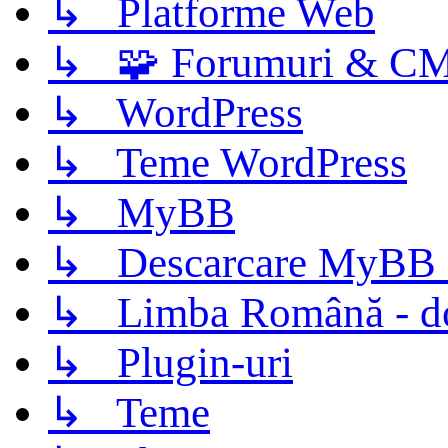
↳ Platforme Web
↳ 🧩 Forumuri & C
↳ WordPress
↳ Teme WordPress
↳ MyBB
↳ Descarcare MyBB 
↳ Limba Română - d
↳ Plugin-uri
↳ Teme