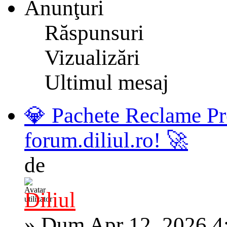
Anunţuri
Răspunsuri
Vizualizări
Ultimul mesaj
💎 Pachete Reclame Pr
forum.diliul.ro! 🚀
de
Diliul
»
Dum Apr 12, 2026 4