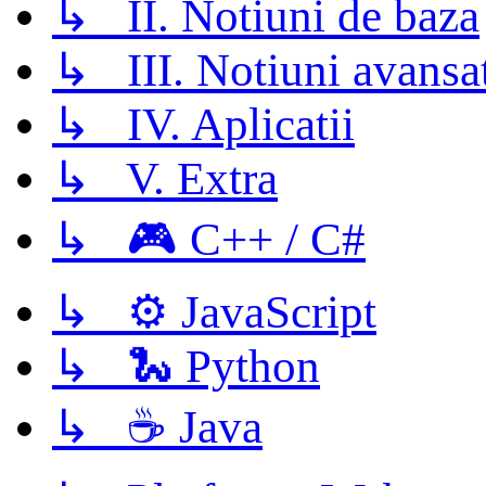
↳ II. Notiuni de baza
↳ III. Notiuni avansa
↳ IV. Aplicatii
↳ V. Extra
↳ 🎮 C++ / C#
↳ ⚙️ JavaScript
↳ 🐍 Python
↳ ☕ Java