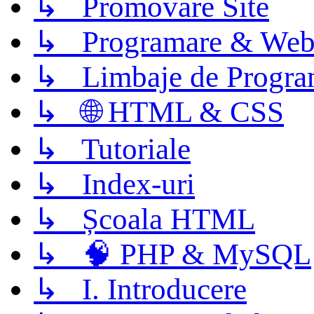
↳ Promovare Site
↳ Programare & Web
↳ Limbaje de Progra
↳ 🌐 HTML & CSS
↳ Tutoriale
↳ Index-uri
↳ Școala HTML
↳ 🧠 PHP & MySQL
↳ I. Introducere