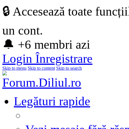
🔒 Accesează toate funcți
un cont.
🔔 +6 membri azi
Login
Înregistrare
Skip to menu
Skip to content
Skip to search
Legături rapide