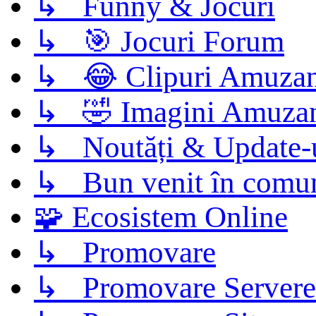
↳ Funny & Jocuri
↳ 🎯 Jocuri Forum
↳ 😂 Clipuri Amuzan
↳ 🤣 Imagini Amuza
↳ Noutăți & Update-
↳ Bun venit în comun
🧩 Ecosistem Online
↳ Promovare
↳ Promovare Servere