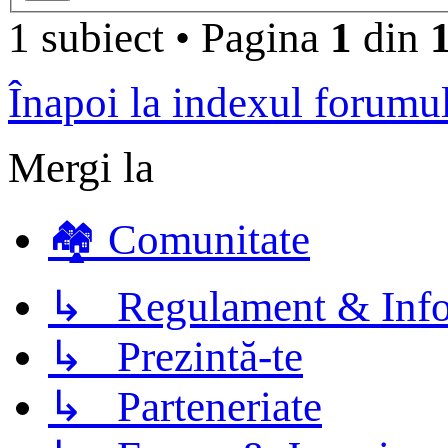
1 subiect
•
Pagina
1
din
Înapoi la indexul forumu
Mergi la
🏘️ Comunitate
↳ Regulament & Info
↳ Prezintă-te
↳ Parteneriate