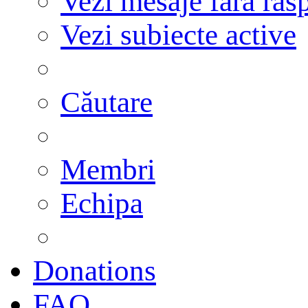
Vezi mesaje fără răs
Vezi subiecte active
Căutare
Membri
Echipa
Donations
FAQ