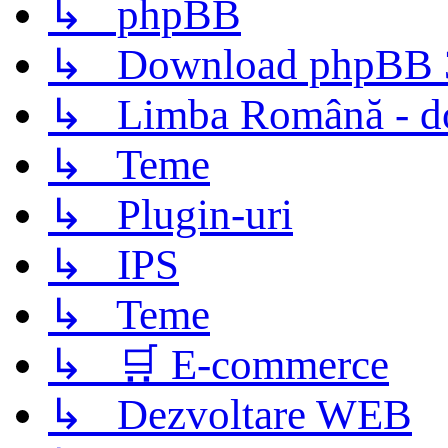
↳ phpBB
↳ Download phpBB 3.
↳ Limba Română - d
↳ Teme
↳ Plugin-uri
↳ IPS
↳ Teme
↳ 🛒 E-commerce
↳ Dezvoltare WEB