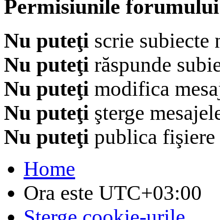
Permisiunile forumului
Nu puteţi
scrie subiecte 
Nu puteţi
răspunde subie
Nu puteţi
modifica mesaj
Nu puteţi
şterge mesajel
Nu puteţi
publica fişiere
Home
Ora este
UTC+03:00
Şterge cookie-urile