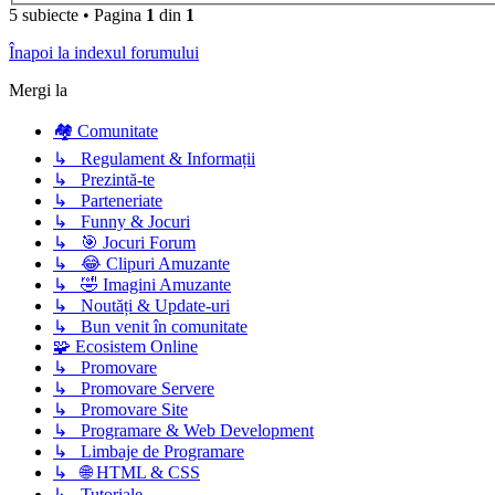
5 subiecte
•
Pagina
1
din
1
Înapoi la indexul forumului
Mergi la
🏘️ Comunitate
↳ Regulament & Informații
↳ Prezintă-te
↳ Parteneriate
↳ Funny & Jocuri
↳ 🎯 Jocuri Forum
↳ 😂 Clipuri Amuzante
↳ 🤣 Imagini Amuzante
↳ Noutăți & Update-uri
↳ Bun venit în comunitate
🧩 Ecosistem Online
↳ Promovare
↳ Promovare Servere
↳ Promovare Site
↳ Programare & Web Development
↳ Limbaje de Programare
↳ 🌐 HTML & CSS
↳ Tutoriale