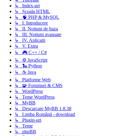
↳ Index-uri
↳ Școala HTML
↳ 🧠 PHP & MySQL
↳ I. Introducere
↳ II. Notiuni de baza
↳ III. Notiuni avansate
↳ IV. Aplicatii
↳ V. Extra
↳ 🎮 C++ / C#
↳ ⚙️ JavaScript
↳ 🐍 Python
↳ ☕ Java
↳ Platforme Web
↳ 🧩 Forumuri & CMS
↳ WordPress
↳ Teme WordPress
↳ MyBB
↳ Descarcare MyBB 1.8.38
↳ Limba Română - download
↳ Plugin-uri
↳ Teme
↳ phpBB