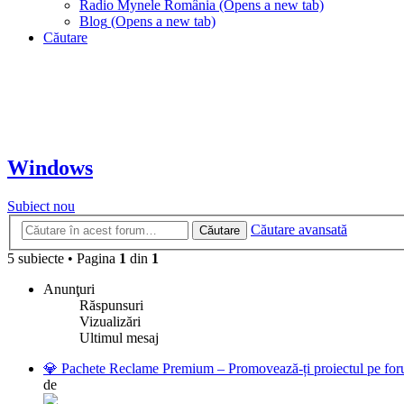
Radio Mynele România
(Opens a new tab)
Blog
(Opens a new tab)
Căutare
Windows
Subiect nou
Căutare avansată
Căutare
5 subiecte
•
Pagina
1
din
1
Anunţuri
Răspunsuri
Vizualizări
Ultimul mesaj
💎 Pachete Reclame Premium – Promovează-ți proiectul pe foru
de