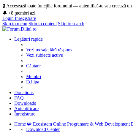
🔒 Accesează toate funcțiile forumului — autentifică-te sau creează un
🔔 +8 membri azi
Login
Înregistrare
Skip to menu
Skip to content
Skip to search
Legături rapide
Vezi mesaje fără răspuns
Vezi subiecte active
Căutare
Membri
Echipa
Donations
FAQ
Downloads
Autentificare
Înregistrare
Home
🧩 Ecosistem Online
Programare & Web Development
Download Center