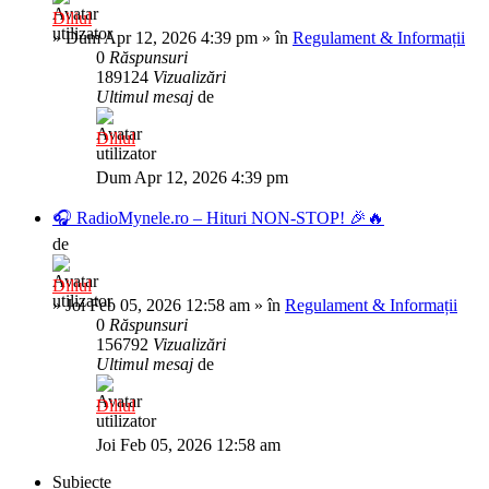
Diliul
»
Dum Apr 12, 2026 4:39 pm
» în
Regulament & Informații
0
Răspunsuri
189124
Vizualizări
Ultimul mesaj
de
Diliul
Dum Apr 12, 2026 4:39 pm
🎧 RadioMynele.ro – Hituri NON-STOP! 🎉🔥
de
Diliul
»
Joi Feb 05, 2026 12:58 am
» în
Regulament & Informații
0
Răspunsuri
156792
Vizualizări
Ultimul mesaj
de
Diliul
Joi Feb 05, 2026 12:58 am
Subiecte