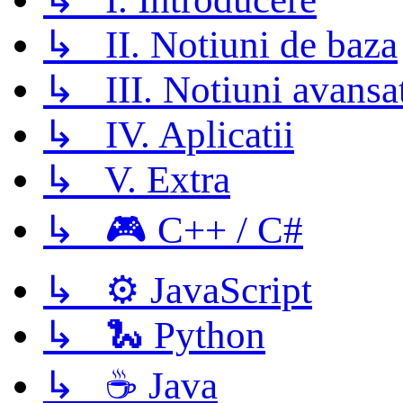
↳ II. Notiuni de baza
↳ III. Notiuni avansa
↳ IV. Aplicatii
↳ V. Extra
↳ 🎮 C++ / C#
↳ ⚙️ JavaScript
↳ 🐍 Python
↳ ☕ Java