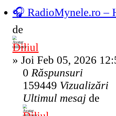
🎧 RadioMynele.ro –
de
Diliul
»
Joi Feb 05, 2026 12
0
Răspunsuri
159449
Vizualizări
Ultimul mesaj
de
Diliul