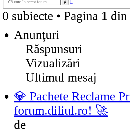
Căutare
Căutare
avansată
0 subiecte
•
Pagina
1
di
Anunţuri
Răspunsuri
Vizualizări
Ultimul mesaj
💎 Pachete Reclame Pr
forum.diliul.ro! 🚀
de