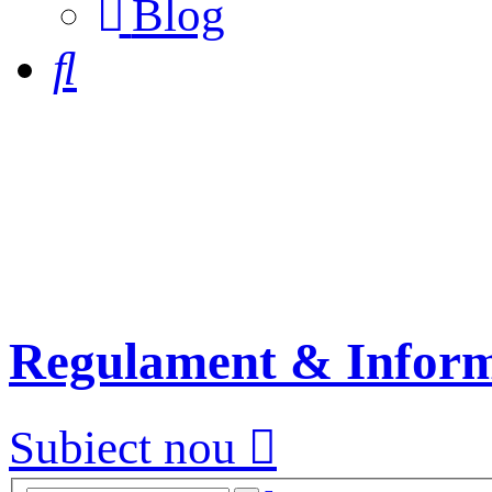
Blog
a
new
Căutare
tab)
Regulament & Inform
Subiect nou