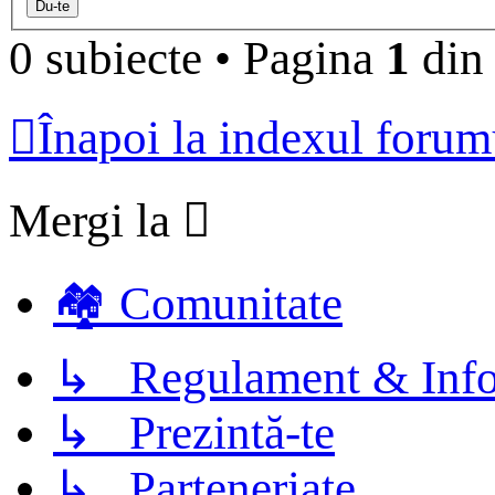
0 subiecte
•
Pagina
1
di
Înapoi la indexul forum
Mergi la
🏘️ Comunitate
↳ Regulament & Info
↳ Prezintă-te
↳ Parteneriate