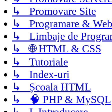
↳ Promovare Site
↳ Programare & Web
↳ Limbaje de Progra
↳ 🌐 HTML & CSS
↳ Tutoriale
↳ Index-uri
↳ Școala HTML
↳ 🧠 PHP & MySQL
↳ I. Introducere