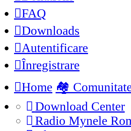
FAQ
Downloads
Autentificare
Înregistrare
Home
🏘️ Comunitat
Download Center
Radio Mynele Ro
(Opens