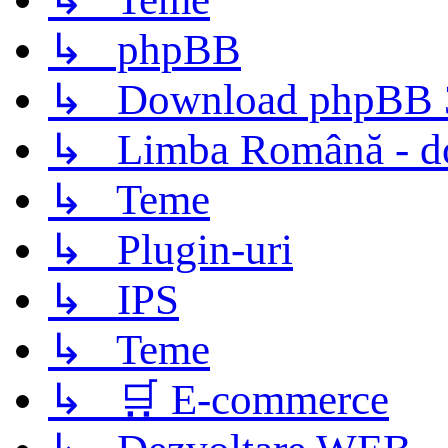
↳ phpBB
↳ Download phpBB 3.
↳ Limba Română - d
↳ Teme
↳ Plugin-uri
↳ IPS
↳ Teme
↳ 🛒 E-commerce