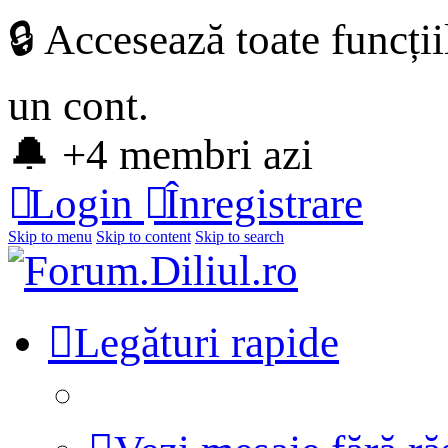
🔒 Accesează toate funcți
un cont.
🔔 +4 membri azi
Login
Înregistrare
Skip to menu
Skip to content
Skip to search
Legături rapide