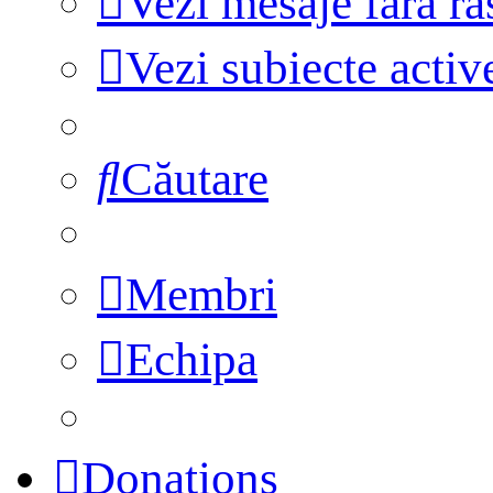
Vezi mesaje fără r
Vezi subiecte activ
Căutare
Membri
Echipa
Donations