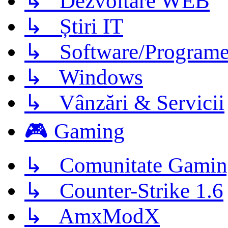
↳ Dezvoltare WEB
↳ Știri IT
↳ Software/Program
↳ Windows
↳ Vânzări & Servicii
🎮 Gaming
↳ Comunitate Gamin
↳ Counter-Strike 1.6
↳ AmxModX