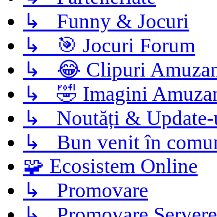
↳ Funny & Jocuri
↳ 🎯 Jocuri Forum
↳ 😂 Clipuri Amuzan
↳ 🤣 Imagini Amuza
↳ Noutăți & Update-
↳ Bun venit în comun
🧩 Ecosistem Online
↳ Promovare
↳ Promovare Servere