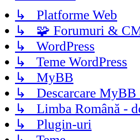
↳ Platforme Web
↳ 🧩 Forumuri & C
↳ WordPress
↳ Teme WordPress
↳ MyBB
↳ Descarcare MyBB 
↳ Limba Română - d
↳ Plugin-uri
↳ Teme