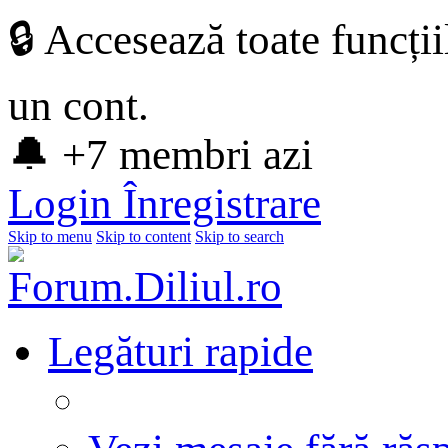
🔒 Accesează toate funcți
un cont.
🔔 +7 membri azi
Login
Înregistrare
Skip to menu
Skip to content
Skip to search
Legături rapide