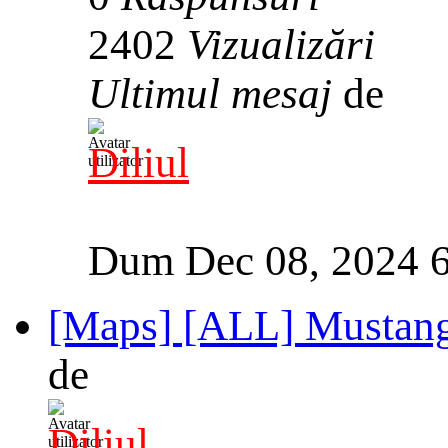
2402
Vizualizări
Ultimul mesaj
de
Diliul
Dum Dec 08, 2024 
[Maps] [ALL] Mustang
de
Diliul