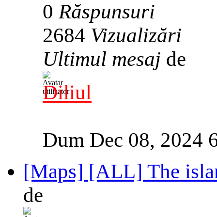
0
Răspunsuri
2684
Vizualizări
Ultimul mesaj
de
Diliul
Dum Dec 08, 2024 
[Maps] [ALL] The isla
de