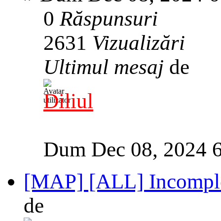
0
Răspunsuri
2631
Vizualizări
Ultimul mesaj
de
Diliul
Dum Dec 08, 2024 
[MAP] [ALL] Incomple
de