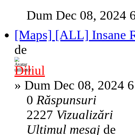
Dum Dec 08, 2024 
[Maps] [ALL] Insane R
de
Diliul
»
Dum Dec 08, 2024 6
0
Răspunsuri
2227
Vizualizări
Ultimul mesaj
de