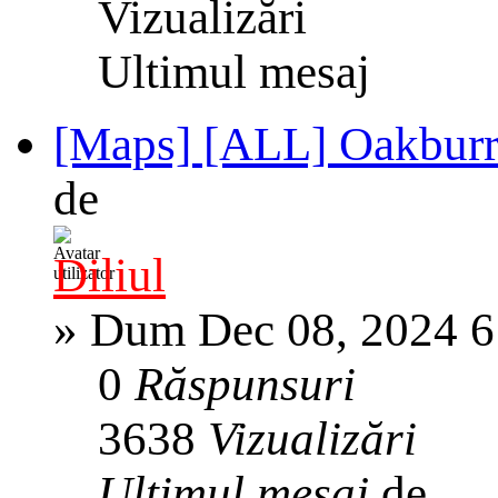
Vizualizări
Ultimul mesaj
[Maps] [ALL] Oakbur
de
Diliul
»
Dum Dec 08, 2024 6
0
Răspunsuri
3638
Vizualizări
Ultimul mesaj
de