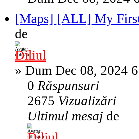
[Maps] [ALL] My First
de
Diliul
»
Dum Dec 08, 2024 6
0
Răspunsuri
2675
Vizualizări
Ultimul mesaj
de
Diliul