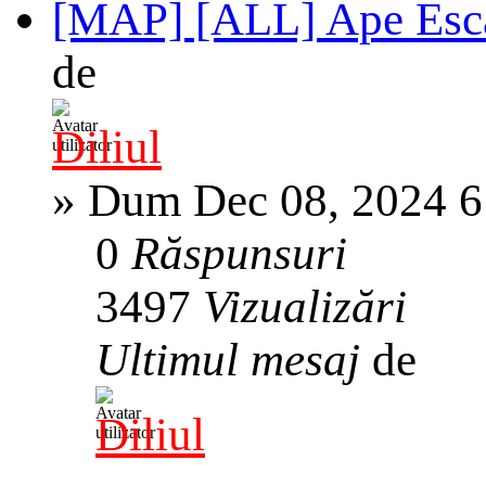
[MAP] [ALL] Ape Esca
de
Diliul
»
Dum Dec 08, 2024 6
0
Răspunsuri
3497
Vizualizări
Ultimul mesaj
de
Diliul