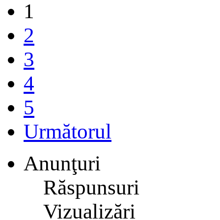
1
2
3
4
5
Următorul
Anunţuri
Răspunsuri
Vizualizări