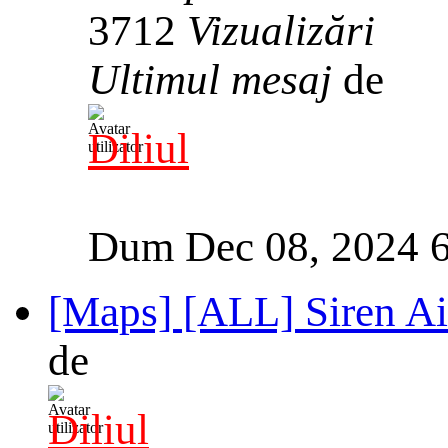
3712
Vizualizări
Ultimul mesaj
de
Diliul
Dum Dec 08, 2024 
[Maps] [ALL] Siren Ai
de
Diliul