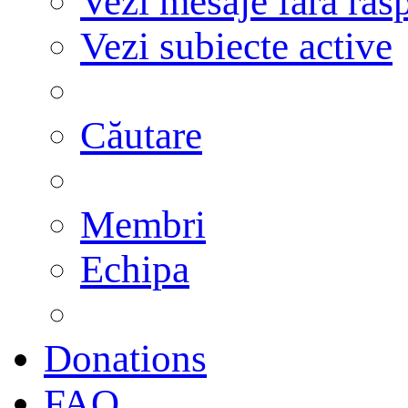
Vezi mesaje fără răs
Vezi subiecte active
Căutare
Membri
Echipa
Donations
FAQ