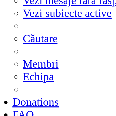
Vezi mesaje fără răs
Vezi subiecte active
Căutare
Membri
Echipa
Donations
FAQ