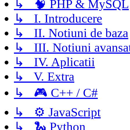
↳ 🧠 PHP & MySQL
↳ I. Introducere
↳ II. Notiuni de baza
↳ III. Notiuni avansa
↳ IV. Aplicatii
↳ V. Extra
↳ 🎮 C++ / C#
↳ ⚙️ JavaScript
↳ 🐍 Python