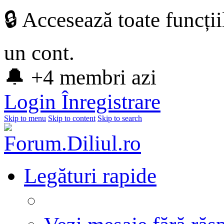
🔒 Accesează toate funcți
un cont.
🔔 +4 membri azi
Login
Înregistrare
Skip to menu
Skip to content
Skip to search
Legături rapide