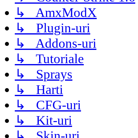
↳ AmxModX
↳ Plugin-uri
↳ Addons-uri
↳ Tutoriale
↳ Sprays
↳ Harti
↳ CFG-uri
↳ Kit-uri
↳ Skin-uri