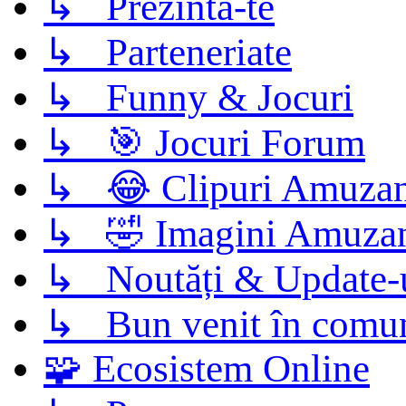
↳ Prezintă-te
↳ Parteneriate
↳ Funny & Jocuri
↳ 🎯 Jocuri Forum
↳ 😂 Clipuri Amuzan
↳ 🤣 Imagini Amuza
↳ Noutăți & Update-
↳ Bun venit în comun
🧩 Ecosistem Online