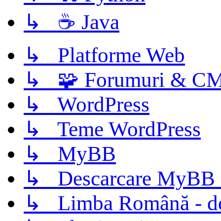
↳ ☕ Java
↳ Platforme Web
↳ 🧩 Forumuri & C
↳ WordPress
↳ Teme WordPress
↳ MyBB
↳ Descarcare MyBB 
↳ Limba Română - d