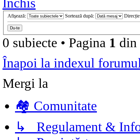
Închis
Afişează:
Sortează după:
Direcți
0 subiecte
•
Pagina
1
di
Înapoi la indexul forumu
Mergi la
🏘️ Comunitate
↳ Regulament & Info