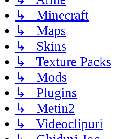
↳ Minecraft
↳ Maps
↳ Skins
↳ Texture Packs
↳ Mods
↳ Plugins
↳ Metin2
↳ Videoclipuri