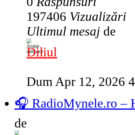
0
Răspunsuri
197406
Vizualizări
Ultimul mesaj
de
Diliul
Dum Apr 12, 2026 
🎧 RadioMynele.ro –
de