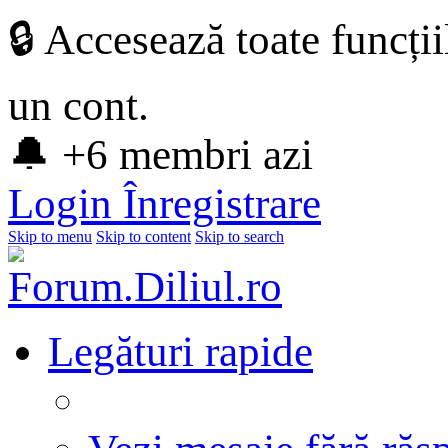
🔒 Accesează toate funcți
un cont.
🔔 +6 membri azi
Login
Înregistrare
Skip to menu
Skip to content
Skip to search
Legături rapide