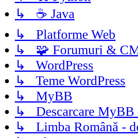
↳ ☕ Java
↳ Platforme Web
↳ 🧩 Forumuri & C
↳ WordPress
↳ Teme WordPress
↳ MyBB
↳ Descarcare MyBB 
↳ Limba Română - d