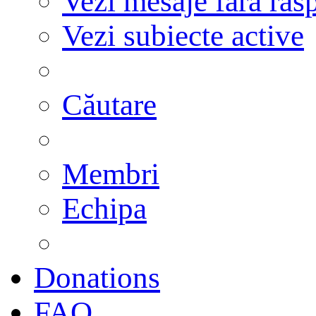
Vezi mesaje fără răs
Vezi subiecte active
Căutare
Membri
Echipa
Donations
FAQ