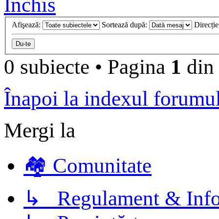
Închis
Afişează:
Sortează după:
Direcți
0 subiecte
•
Pagina
1
di
Înapoi la indexul forumu
Mergi la
🏘️ Comunitate
↳ Regulament & Info