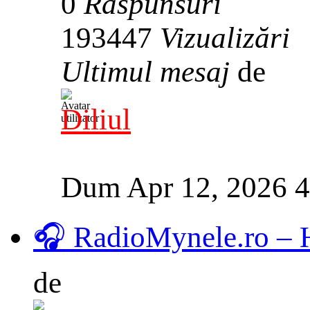
0
Răspunsuri
193447
Vizualizări
Ultimul mesaj
de
Diliul
Dum Apr 12, 2026 
🎧 RadioMynele.ro –
de