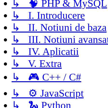
↳ 🧠 PHP & MySQL
↳ I. Introducere
↳ II. Notiuni de baza
↳ III. Notiuni avansa
↳ IV. Aplicatii
↳ V. Extra
↳ 🎮 C++ / C#
↳ ⚙️ JavaScript
↳ 🐍 Python