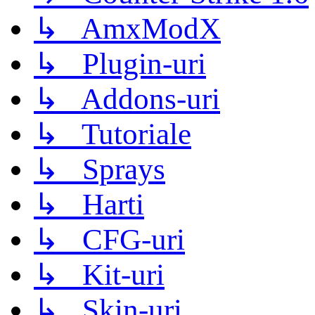
↳ AmxModX
↳ Plugin-uri
↳ Addons-uri
↳ Tutoriale
↳ Sprays
↳ Harti
↳ CFG-uri
↳ Kit-uri
↳ Skin-uri