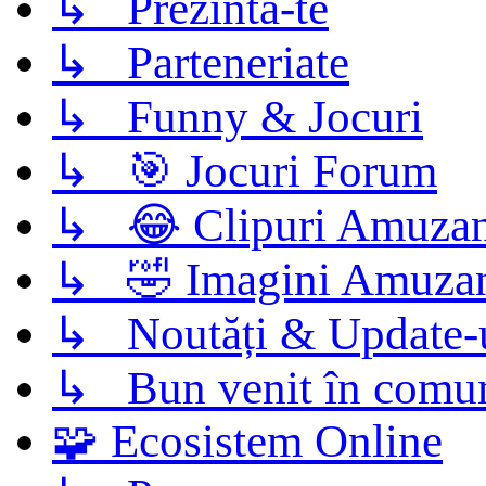
↳ Prezintă-te
↳ Parteneriate
↳ Funny & Jocuri
↳ 🎯 Jocuri Forum
↳ 😂 Clipuri Amuzan
↳ 🤣 Imagini Amuza
↳ Noutăți & Update-
↳ Bun venit în comun
🧩 Ecosistem Online