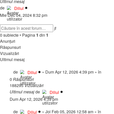
Ultimul mesaj
2018 Volkswagen Arteon POLITI…
Vezi
de
Diliul
ultimul
Mie Dec 04, 2024 8:32 pm
mesaj
Închis
Căutare
Căutare
avansată
0 subiecte
•
Pagina
1
din
1
Anunţuri
Răspunsuri
Vizualizări
Ultimul mesaj
💎 Pachete Reclame Premium – Promovează-ți proiectul p
de
»
Dum Apr 12, 2026 4:39 pm
» în
Regula
Diliul
0
Răspunsuri
188295
Vizualizări
Ultimul mesaj
de
Diliul
Dum Apr 12, 2026 4:39 pm
🎧 RadioMynele.ro – Hituri NON-STOP! 🎉🔥
de
»
Joi Feb 05, 2026 12:58 am
» în
Regula
Diliul