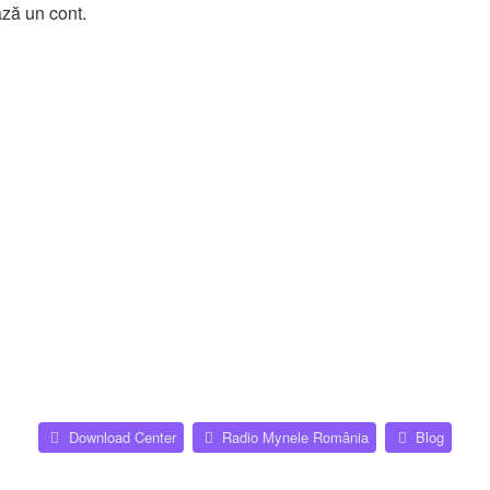
ază un cont.
(Opens a new tab)
(Opens
Download Center
Radio Mynele România
Blog