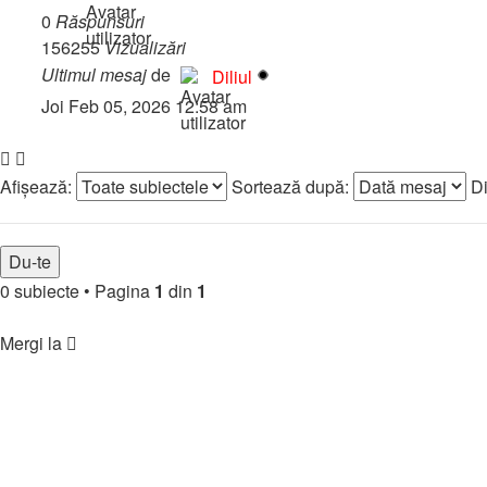
0
Răspunsuri
156255
Vizualizări
Ultimul mesaj
de
Diliul
Joi Feb 05, 2026 12:58 am
Închis
Afişează:
Sortează după:
Di
0 subiecte
•
Pagina
1
din
1
Înapoi la indexul forumului
Mergi la
🏘️ Comunitate
↳ Regulament & Informații
↳ Prezintă-te
↳ Parteneriate
↳ Funny & Jocuri