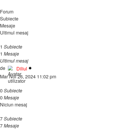
Grand Theft Auto V
Forum
Subiecte
Mesaje
Ultimul mesaj
Tutoriale
1
Subiecte
1
Mesaje
Ultimul mesaj
GTA 5 Online – Tutorial pentr…
Vezi
de
Diliul
ultimul
Mar Noi 26, 2024 11:02 pm
mesaj
Moduri
0
Subiecte
0
Mesaje
Niciun mesaj
Skin-uri
7
Subiecte
7
Mesaje