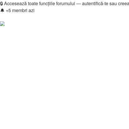
🔒 Accesează toate funcțiile forumului — autentifică-te sau cree
🔔 +5 membri azi
Login
Înregistrare
Legături rapide
Vezi mesaje fără răspuns
Vezi subiecte active
Căutare
Membri
Echipa
Donations
FAQ
Downloads
Autentificare
Înregistrare
Home
🎮 Gaming
Comunitate Gaming
Grand Theft Auto V
Căutare