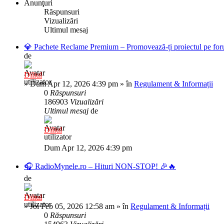
Anunţuri
Răspunsuri
Vizualizări
Ultimul mesaj
💎 Pachete Reclame Premium – Promovează-ți proiectul pe foru
de
Diliul
»
Dum Apr 12, 2026 4:39 pm
» în
Regulament & Informații
0
Răspunsuri
186903
Vizualizări
Ultimul mesaj
de
Diliul
Dum Apr 12, 2026 4:39 pm
🎧 RadioMynele.ro – Hituri NON-STOP! 🎉🔥
de
Diliul
»
Joi Feb 05, 2026 12:58 am
» în
Regulament & Informații
0
Răspunsuri