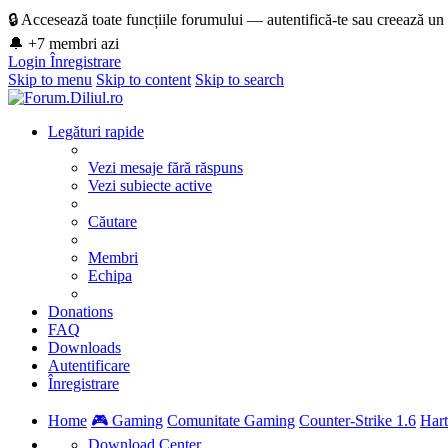
🔒 Accesează toate funcțiile forumului — autentifică-te sau creează un
🔔 +7 membri azi
Login
Înregistrare
Skip to menu
Skip to content
Skip to search
Legături rapide
Vezi mesaje fără răspuns
Vezi subiecte active
Căutare
Membri
Echipa
Donations
FAQ
Downloads
Autentificare
Înregistrare
Home
🎮 Gaming
Comunitate Gaming
Counter-Strike 1.6
Hart
Download Center