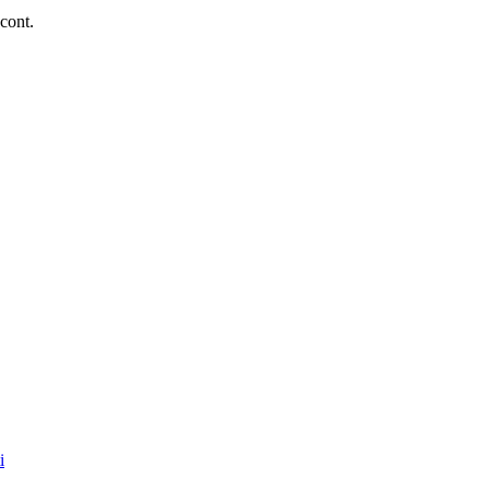
 cont.
i