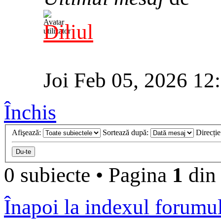
Diliul
Joi Feb 05, 2026 12
Închis
Afişează:
Sortează după:
Direcți
0 subiecte
•
Pagina
1
di
Înapoi la indexul forumu