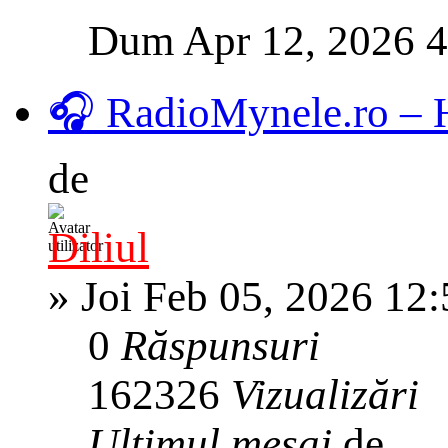
Dum Apr 12, 2026 
🎧 RadioMynele.ro –
de
Diliul
»
Joi Feb 05, 2026 12
0
Răspunsuri
162326
Vizualizări
Ultimul mesaj
de