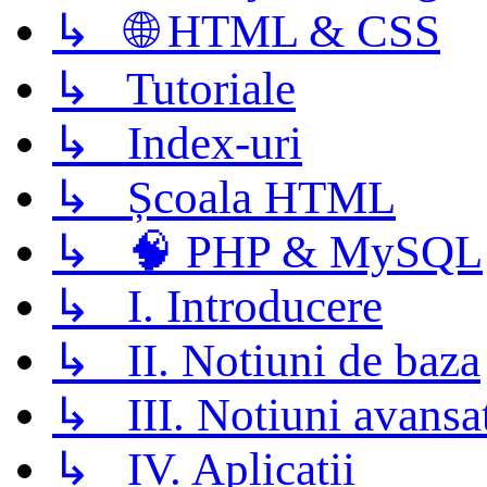
↳ 🌐 HTML & CSS
↳ Tutoriale
↳ Index-uri
↳ Școala HTML
↳ 🧠 PHP & MySQL
↳ I. Introducere
↳ II. Notiuni de baza
↳ III. Notiuni avansa
↳ IV. Aplicatii