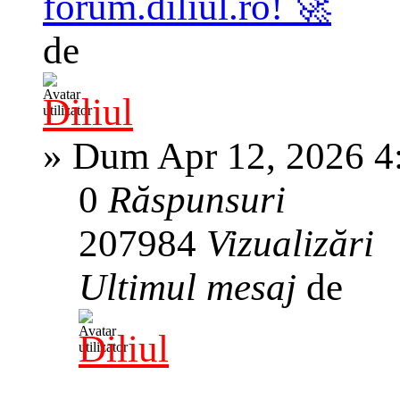
forum.diliul.ro! 🚀
de
Diliul
»
Dum Apr 12, 2026 4
0
Răspunsuri
207984
Vizualizări
Ultimul mesaj
de
Diliul