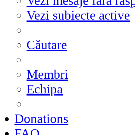
Vezi mesaje fără răs
Vezi subiecte active
Căutare
Membri
Echipa
Donations
FAQ