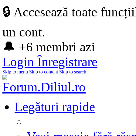
🔒 Accesează toate funcți
un cont.
🔔 +6 membri azi
Login
Înregistrare
Skip to menu
Skip to content
Skip to search
Legături rapide