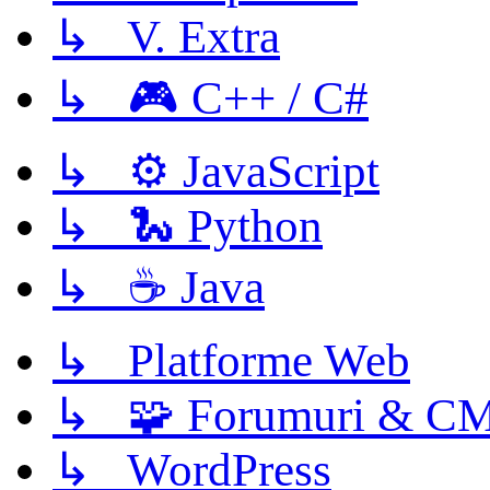
↳ V. Extra
↳ 🎮 C++ / C#
↳ ⚙️ JavaScript
↳ 🐍 Python
↳ ☕ Java
↳ Platforme Web
↳ 🧩 Forumuri & C
↳ WordPress