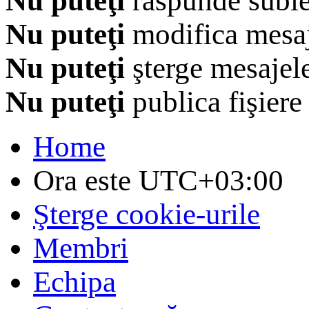
Nu puteţi
răspunde subie
Nu puteţi
modifica mesaj
Nu puteţi
şterge mesajel
Nu puteţi
publica fişiere
Home
Ora este
UTC+03:00
Şterge cookie-urile
Membri
Echipa